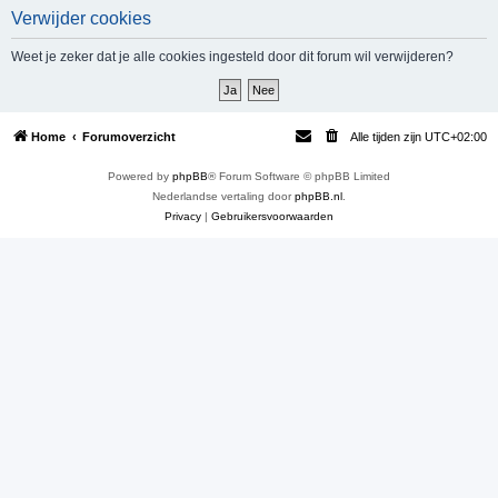
Verwijder cookies
e
k
Weet je zeker dat je alle cookies ingesteld door dit forum wil verwijderen?
Home
Forumoverzicht
Alle tijden zijn
UTC+02:00
Powered by
phpBB
® Forum Software © phpBB Limited
Nederlandse vertaling door
phpBB.nl
.
Privacy
|
Gebruikersvoorwaarden