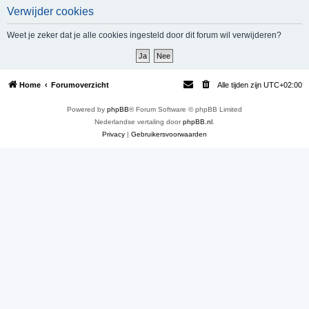
Verwijder cookies
e
k
Weet je zeker dat je alle cookies ingesteld door dit forum wil verwijderen?
Home
Forumoverzicht
Alle tijden zijn
UTC+02:00
Powered by
phpBB
® Forum Software © phpBB Limited
Nederlandse vertaling door
phpBB.nl
.
Privacy
|
Gebruikersvoorwaarden