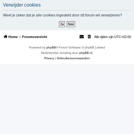
Verwijder cookies
e
k
Weet je zeker dat je alle cookies ingesteld door dit forum wil verwijderen?
Home
Forumoverzicht
Alle tijden zijn
UTC+02:00
Powered by
phpBB
® Forum Software © phpBB Limited
Nederlandse vertaling door
phpBB.nl
.
Privacy
|
Gebruikersvoorwaarden