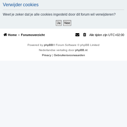
Verwijder cookies
e
k
Weet je zeker dat je alle cookies ingesteld door dit forum wil verwijderen?
Home
Forumoverzicht
Alle tijden zijn
UTC+02:00
Powered by
phpBB
® Forum Software © phpBB Limited
Nederlandse vertaling door
phpBB.nl
.
Privacy
|
Gebruikersvoorwaarden