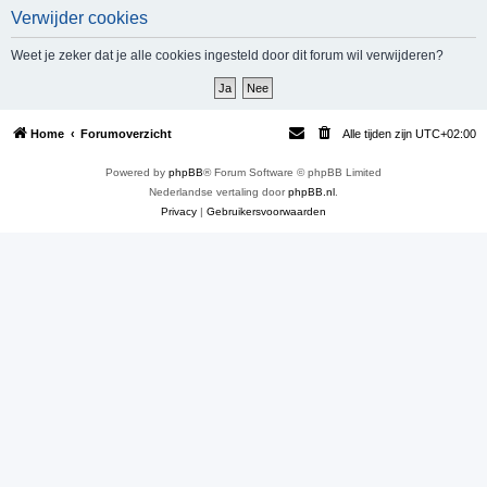
Verwijder cookies
e
k
Weet je zeker dat je alle cookies ingesteld door dit forum wil verwijderen?
Home
Forumoverzicht
Alle tijden zijn
UTC+02:00
Powered by
phpBB
® Forum Software © phpBB Limited
Nederlandse vertaling door
phpBB.nl
.
Privacy
|
Gebruikersvoorwaarden