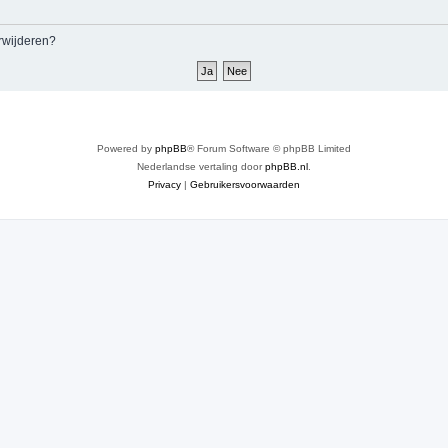
erwijderen?
Powered by
phpBB
® Forum Software © phpBB Limited
Nederlandse vertaling door
phpBB.nl
.
Privacy
|
Gebruikersvoorwaarden