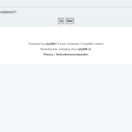
erwijderen?
Powered by
phpBB
® Forum Software © phpBB Limited
Nederlandse vertaling door
phpBB.nl
.
Privacy
|
Gebruikersvoorwaarden