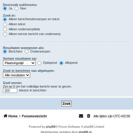
Doorzoek subforums:
Ja
Nee
Zoek in:
Alleen berichtonderwerpen en tekst
Alleen tekst
Alleen onderwerptitels
Alleen eerste bericht van onderwerp
Resultaten weergeven als:
Berichten
Onderwerpen
Sorteer resultaten op:
Oplopend
Aflopend
Zoek in berichten van afgelopen:
Geef eerste:
Zet op 0 om het volledige bericht weer te geven.
tekens in berichten
Home
Forumoverzicht
Alle tijden zijn
UTC+02:00
Powered by
phpBB
® Forum Software © phpBB Limited
Nederlandse vertaling door
phpBB.nl
.