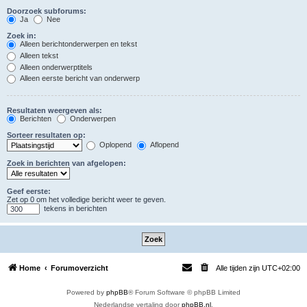
Doorzoek subforums:
Ja
Nee
Zoek in:
Alleen berichtonderwerpen en tekst
Alleen tekst
Alleen onderwerptitels
Alleen eerste bericht van onderwerp
Resultaten weergeven als:
Berichten
Onderwerpen
Sorteer resultaten op:
Oplopend
Aflopend
Zoek in berichten van afgelopen:
Geef eerste:
Zet op 0 om het volledige bericht weer te geven.
tekens in berichten
Home
Forumoverzicht
Alle tijden zijn
UTC+02:00
Powered by
phpBB
® Forum Software © phpBB Limited
Nederlandse vertaling door
phpBB.nl
.