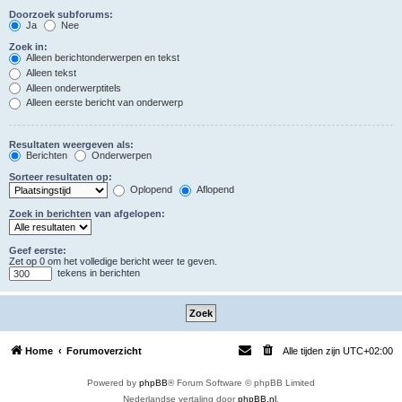
Doorzoek subforums:
Ja
Nee
Zoek in:
Alleen berichtonderwerpen en tekst
Alleen tekst
Alleen onderwerptitels
Alleen eerste bericht van onderwerp
Resultaten weergeven als:
Berichten
Onderwerpen
Sorteer resultaten op:
Oplopend
Aflopend
Zoek in berichten van afgelopen:
Geef eerste:
Zet op 0 om het volledige bericht weer te geven.
tekens in berichten
Home
Forumoverzicht
Alle tijden zijn
UTC+02:00
Powered by
phpBB
® Forum Software © phpBB Limited
Nederlandse vertaling door
phpBB.nl
.