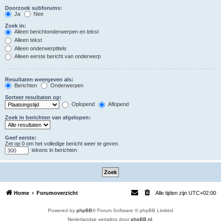
Doorzoek subforums:
Ja
Nee
Zoek in:
Alleen berichtonderwerpen en tekst
Alleen tekst
Alleen onderwerptitels
Alleen eerste bericht van onderwerp
Resultaten weergeven als:
Berichten
Onderwerpen
Sorteer resultaten op:
Oplopend
Aflopend
Zoek in berichten van afgelopen:
Geef eerste:
Zet op 0 om het volledige bericht weer te geven.
tekens in berichten
Home
Forumoverzicht
Alle tijden zijn
UTC+02:00
Powered by
phpBB
® Forum Software © phpBB Limited
Nederlandse vertaling door
phpBB.nl
.