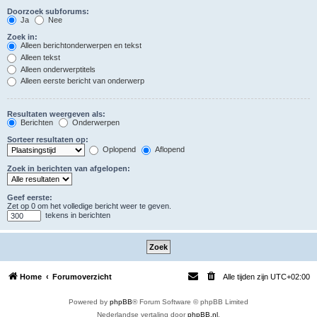
Doorzoek subforums:
Ja
Nee
Zoek in:
Alleen berichtonderwerpen en tekst
Alleen tekst
Alleen onderwerptitels
Alleen eerste bericht van onderwerp
Resultaten weergeven als:
Berichten
Onderwerpen
Sorteer resultaten op:
Oplopend
Aflopend
Zoek in berichten van afgelopen:
Geef eerste:
Zet op 0 om het volledige bericht weer te geven.
tekens in berichten
Home
Forumoverzicht
Alle tijden zijn
UTC+02:00
Powered by
phpBB
® Forum Software © phpBB Limited
Nederlandse vertaling door
phpBB.nl
.