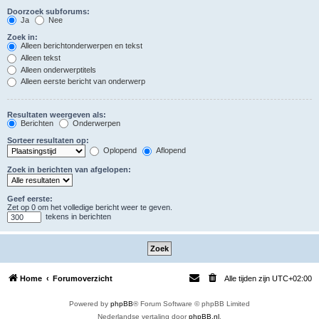
Doorzoek subforums:
Ja
Nee
Zoek in:
Alleen berichtonderwerpen en tekst
Alleen tekst
Alleen onderwerptitels
Alleen eerste bericht van onderwerp
Resultaten weergeven als:
Berichten
Onderwerpen
Sorteer resultaten op:
Oplopend
Aflopend
Zoek in berichten van afgelopen:
Geef eerste:
Zet op 0 om het volledige bericht weer te geven.
tekens in berichten
Home
Forumoverzicht
Alle tijden zijn
UTC+02:00
Powered by
phpBB
® Forum Software © phpBB Limited
Nederlandse vertaling door
phpBB.nl
.