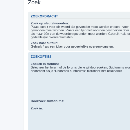
Zoek
ZOEKOPDRACHT
Zoek op sleutelwoorden:
Plaats een
+
voor elk woord dat gevonden moet worden en een
-
voor 
gevonden moet worden. Plaats een lijst met woorden gescheiden doo
als maar één van de woorden gevonden moet worden. Gebruik * als ee
gedeeltelijke overeenkomsten.
Zoek naar auteur:
Gebruik * als een joker voor gedeeltelijke overeenkomsten.
ZOEKOPTIES
Zoeken in forums:
Selecteer het forum of de forums die je wil doorzoeken. Subforums w
doorzocht als je “Doorzoek subforums“ hieronder niet uitschakelt.
Doorzoek subforums:
Zoek in: