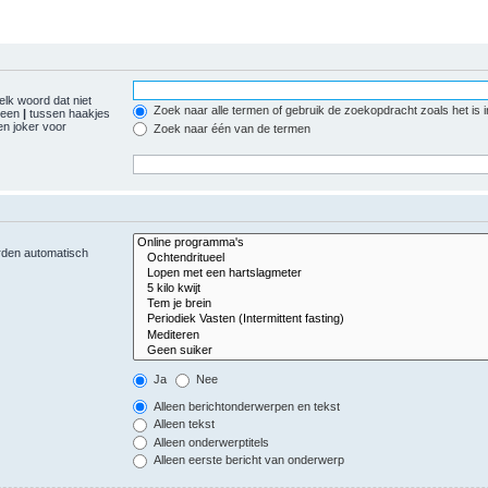
elk woord dat niet
Zoek naar alle termen of gebruik de zoekopdracht zoals het is 
r een
|
tussen haakjes
n joker voor
Zoek naar één van de termen
orden automatisch
Ja
Nee
Alleen berichtonderwerpen en tekst
Alleen tekst
Alleen onderwerptitels
Alleen eerste bericht van onderwerp