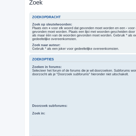
Zoek
ZOEKOPDRACHT
Zoek op sleutelwoorden:
Plaats een
+
voor elk woord dat gevonden moet worden en een
-
voor 
gevonden moet worden. Plaats een lijst met woorden gescheiden doo
als maar één van de woorden gevonden moet worden. Gebruik * als ee
gedeeltelijke overeenkomsten.
Zoek naar auteur:
Gebruik * als een joker voor gedeeltelijke overeenkomsten.
ZOEKOPTIES
Zoeken in forums:
Selecteer het forum of de forums die je wil doorzoeken. Subforums w
doorzocht als je “Doorzoek subforums“ hieronder niet uitschakelt.
Doorzoek subforums:
Zoek in: