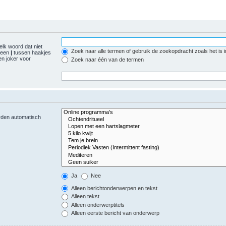
elk woord dat niet
Zoek naar alle termen of gebruik de zoekopdracht zoals het is 
r een
|
tussen haakjes
n joker voor
Zoek naar één van de termen
orden automatisch
Ja
Nee
Alleen berichtonderwerpen en tekst
Alleen tekst
Alleen onderwerptitels
Alleen eerste bericht van onderwerp