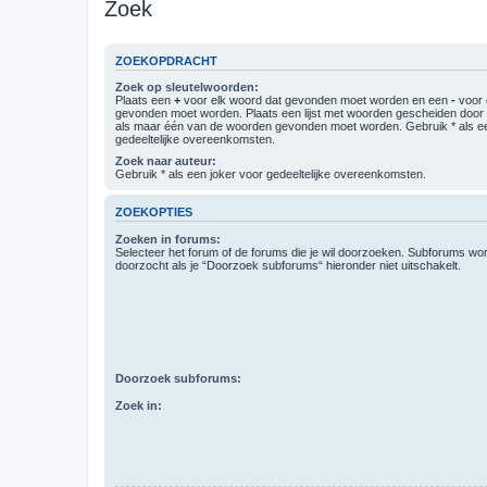
Zoek
ZOEKOPDRACHT
Zoek op sleutelwoorden:
Plaats een
+
voor elk woord dat gevonden moet worden en een
-
voor 
gevonden moet worden. Plaats een lijst met woorden gescheiden doo
als maar één van de woorden gevonden moet worden. Gebruik * als ee
gedeeltelijke overeenkomsten.
Zoek naar auteur:
Gebruik * als een joker voor gedeeltelijke overeenkomsten.
ZOEKOPTIES
Zoeken in forums:
Selecteer het forum of de forums die je wil doorzoeken. Subforums w
doorzocht als je “Doorzoek subforums“ hieronder niet uitschakelt.
Doorzoek subforums:
Zoek in: