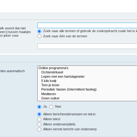
elk woord dat niet
Zoek naar alle termen of gebruik de zoekopdracht zoals het is 
r een
|
tussen haakjes
n joker voor
Zoek naar één van de termen
orden automatisch
Ja
Nee
Alleen berichtonderwerpen en tekst
Alleen tekst
Alleen onderwerptitels
Alleen eerste bericht van onderwerp