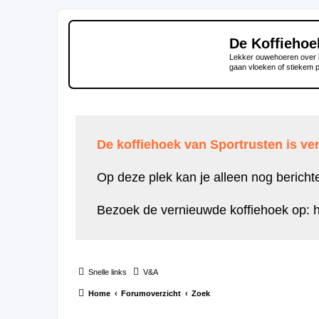
De Koffiehoe
Lekker ouwehoeren over h
gaan vloeken of stiekem 
De koffiehoek van Sportrusten is ver
Op deze plek kan je alleen nog bericht
Bezoek de vernieuwde koffiehoek op:
h
Snelle links
V&A
Home
Forumoverzicht
Zoek