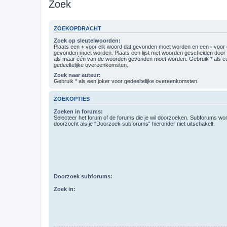
Zoek
ZOEKOPDRACHT
Zoek op sleutelwoorden:
Plaats een
+
voor elk woord dat gevonden moet worden en een
-
voor 
gevonden moet worden. Plaats een lijst met woorden gescheiden doo
als maar één van de woorden gevonden moet worden. Gebruik * als ee
gedeeltelijke overeenkomsten.
Zoek naar auteur:
Gebruik * als een joker voor gedeeltelijke overeenkomsten.
ZOEKOPTIES
Zoeken in forums:
Selecteer het forum of de forums die je wil doorzoeken. Subforums w
doorzocht als je “Doorzoek subforums“ hieronder niet uitschakelt.
Doorzoek subforums:
Zoek in: