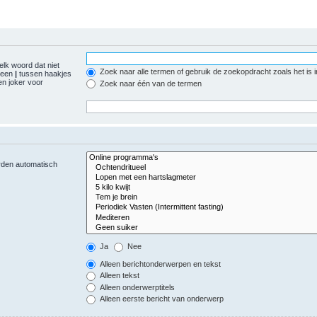
elk woord dat niet
Zoek naar alle termen of gebruik de zoekopdracht zoals het is 
r een
|
tussen haakjes
n joker voor
Zoek naar één van de termen
orden automatisch
Ja
Nee
Alleen berichtonderwerpen en tekst
Alleen tekst
Alleen onderwerptitels
Alleen eerste bericht van onderwerp