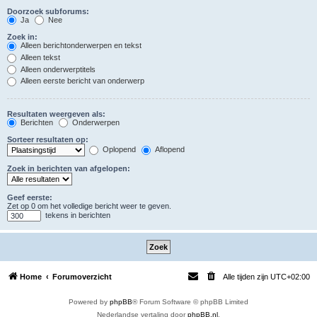
Doorzoek subforums:
Ja
Nee
Zoek in:
Alleen berichtonderwerpen en tekst
Alleen tekst
Alleen onderwerptitels
Alleen eerste bericht van onderwerp
Resultaten weergeven als:
Berichten
Onderwerpen
Sorteer resultaten op:
Oplopend
Aflopend
Zoek in berichten van afgelopen:
Geef eerste:
Zet op 0 om het volledige bericht weer te geven.
tekens in berichten
Home
Forumoverzicht
Alle tijden zijn
UTC+02:00
Powered by
phpBB
® Forum Software © phpBB Limited
Nederlandse vertaling door
phpBB.nl
.