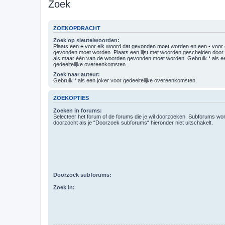
Zoek
ZOEKOPDRACHT
Zoek op sleutelwoorden:
Plaats een
+
voor elk woord dat gevonden moet worden en een
-
voor 
gevonden moet worden. Plaats een lijst met woorden gescheiden doo
als maar één van de woorden gevonden moet worden. Gebruik * als ee
gedeeltelijke overeenkomsten.
Zoek naar auteur:
Gebruik * als een joker voor gedeeltelijke overeenkomsten.
ZOEKOPTIES
Zoeken in forums:
Selecteer het forum of de forums die je wil doorzoeken. Subforums w
doorzocht als je “Doorzoek subforums“ hieronder niet uitschakelt.
Doorzoek subforums:
Zoek in: