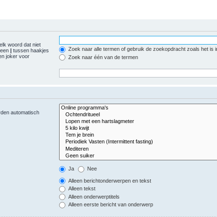
elk woord dat niet
Zoek naar alle termen of gebruik de zoekopdracht zoals het is 
r een
|
tussen haakjes
n joker voor
Zoek naar één van de termen
orden automatisch
Ja
Nee
Alleen berichtonderwerpen en tekst
Alleen tekst
Alleen onderwerptitels
Alleen eerste bericht van onderwerp