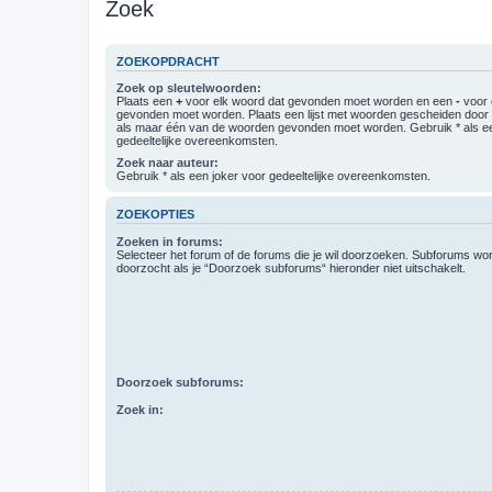
Zoek
ZOEKOPDRACHT
Zoek op sleutelwoorden:
Plaats een
+
voor elk woord dat gevonden moet worden en een
-
voor 
gevonden moet worden. Plaats een lijst met woorden gescheiden doo
als maar één van de woorden gevonden moet worden. Gebruik * als ee
gedeeltelijke overeenkomsten.
Zoek naar auteur:
Gebruik * als een joker voor gedeeltelijke overeenkomsten.
ZOEKOPTIES
Zoeken in forums:
Selecteer het forum of de forums die je wil doorzoeken. Subforums w
doorzocht als je “Doorzoek subforums“ hieronder niet uitschakelt.
Doorzoek subforums:
Zoek in: