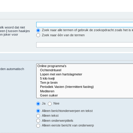
elk woord dat niet
Zoek naar alle termen of gebruik de zoekopdracht zoals het is 
r een
|
tussen haakjes
n joker voor
Zoek naar één van de termen
orden automatisch
Ja
Nee
Alleen berichtonderwerpen en tekst
Alleen tekst
Alleen onderwerptitels
Alleen eerste bericht van onderwerp