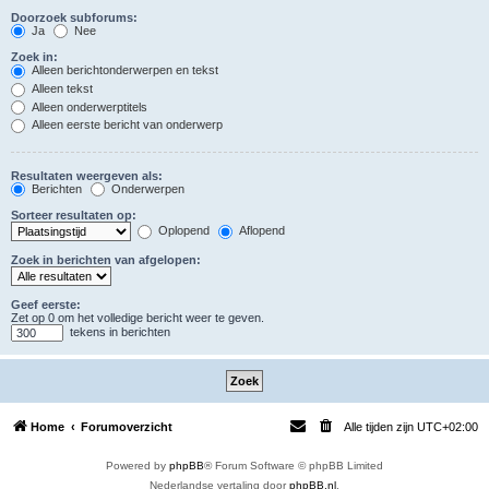
Doorzoek subforums:
Ja
Nee
Zoek in:
Alleen berichtonderwerpen en tekst
Alleen tekst
Alleen onderwerptitels
Alleen eerste bericht van onderwerp
Resultaten weergeven als:
Berichten
Onderwerpen
Sorteer resultaten op:
Oplopend
Aflopend
Zoek in berichten van afgelopen:
Geef eerste:
Zet op 0 om het volledige bericht weer te geven.
tekens in berichten
Home
Forumoverzicht
Alle tijden zijn
UTC+02:00
Powered by
phpBB
® Forum Software © phpBB Limited
Nederlandse vertaling door
phpBB.nl
.