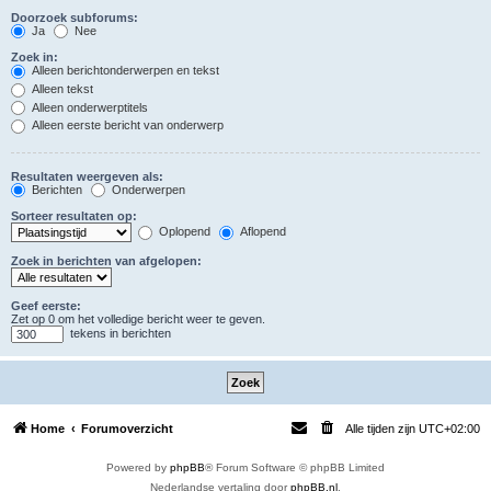
Doorzoek subforums:
Ja
Nee
Zoek in:
Alleen berichtonderwerpen en tekst
Alleen tekst
Alleen onderwerptitels
Alleen eerste bericht van onderwerp
Resultaten weergeven als:
Berichten
Onderwerpen
Sorteer resultaten op:
Oplopend
Aflopend
Zoek in berichten van afgelopen:
Geef eerste:
Zet op 0 om het volledige bericht weer te geven.
tekens in berichten
Home
Forumoverzicht
Alle tijden zijn
UTC+02:00
Powered by
phpBB
® Forum Software © phpBB Limited
Nederlandse vertaling door
phpBB.nl
.