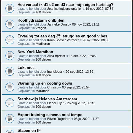
Hoe vertaal ik d1 d2 en d3 naar mijn eigen hartslag?
Laatste bericht door
Jeanine kuipers-spanjer
«
19 nov 2022, 07:34
Geplaatst in
100 dagen
Koolhydraatarm ontbijten
Laatste bericht door
Janneke Drost
«
08 nov 2022, 21:11
Geplaatst in
Vragen
Ervaring tot aan dag 25: struggles en good vibes
Laatste bericht door
Karin Boeser Vermeer
«
26 okt 2022, 08:33
Geplaatst in
Mediteren
New York Marathon
Laatste bericht door
Alina Bijzitter
«
16 okt 2022, 22:05
Geplaatst in
100 dagen
Lukt niet
Laatste bericht door
Ingridloopt
«
20 sep 2022, 13:39
Geplaatst in
100 dagen
Warming up en cooling down
Laatste bericht door
Chrisvp
«
03 sep 2022, 23:54
Geplaatst in
Marathon
Startbewijs Hele van Amsterdam
Laatste bericht door
Oscar Dijst
«
26 aug 2022, 00:31
Geplaatst in
100 dagen
Export training schema mist tempo
Laatste bericht door
Edwin Reijnders
«
06 jul 2022, 11:27
Geplaatst in
100 dagen
Slapen en IF