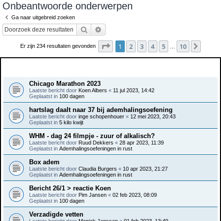
Onbeantwoorde onderwerpen
e
Ga naar uitgebreid zoeken
k
Zoek
Uitgebreid zoeken
Pagina
1
van
10
1
2
3
4
5
10
Volge
Er zijn 234 resultaten gevonden
…
Onderwerpen
Chicago Marathon 2023
Laatste bericht door
Koen Albers
«
11 jul 2023, 14:42
Geplaatst in
100 dagen
hartslag daalt naar 37 bij ademhalingsoefening
Laatste bericht door
inge schopenhouer
«
12 mei 2023, 20:43
Geplaatst in
5 kilo kwijt
WHM - dag 24 filmpje - zuur of alkalisch?
Laatste bericht door
Ruud Dekkers
«
28 apr 2023, 11:39
Geplaatst in
Ademhalingsoefeningen in rust
Box adem
Laatste bericht door
Claudia Burgers
«
10 apr 2023, 21:27
Geplaatst in
Ademhalingsoefeningen in rust
Bericht 26/1 > reactie Koen
Laatste bericht door
Pim Jansen
«
02 feb 2023, 08:09
Geplaatst in
100 dagen
Verzadigde vetten
Laatste bericht door
Moniek Janssen
«
01 feb 2023, 13:49