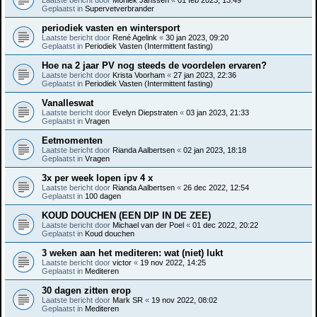
Geplaatst in
Supervetverbrander
periodiek vasten en wintersport
Laatste bericht door
René Agelink
«
30 jan 2023, 09:20
Geplaatst in
Periodiek Vasten (Intermittent fasting)
Hoe na 2 jaar PV nog steeds de voordelen ervaren?
Laatste bericht door
Krista Voorham
«
27 jan 2023, 22:36
Geplaatst in
Periodiek Vasten (Intermittent fasting)
Vanalleswat
Laatste bericht door
Evelyn Diepstraten
«
03 jan 2023, 21:33
Geplaatst in
Vragen
Eetmomenten
Laatste bericht door
Rianda Aalbertsen
«
02 jan 2023, 18:18
Geplaatst in
Vragen
3x per week lopen ipv 4 x
Laatste bericht door
Rianda Aalbertsen
«
26 dec 2022, 12:54
Geplaatst in
100 dagen
KOUD DOUCHEN (EEN DIP IN DE ZEE)
Laatste bericht door
Michael van der Poel
«
01 dec 2022, 20:22
Geplaatst in
Koud douchen
3 weken aan het mediteren: wat (niet) lukt
Laatste bericht door
victor
«
19 nov 2022, 14:25
Geplaatst in
Mediteren
30 dagen zitten erop
Laatste bericht door
Mark SR
«
19 nov 2022, 08:02
Geplaatst in
Mediteren