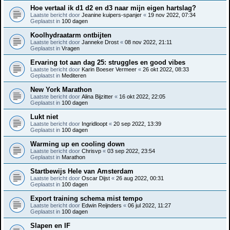
Hoe vertaal ik d1 d2 en d3 naar mijn eigen hartslag?
Laatste bericht door
Jeanine kuipers-spanjer
«
19 nov 2022, 07:34
Geplaatst in
100 dagen
Koolhydraatarm ontbijten
Laatste bericht door
Janneke Drost
«
08 nov 2022, 21:11
Geplaatst in
Vragen
Ervaring tot aan dag 25: struggles en good vibes
Laatste bericht door
Karin Boeser Vermeer
«
26 okt 2022, 08:33
Geplaatst in
Mediteren
New York Marathon
Laatste bericht door
Alina Bijzitter
«
16 okt 2022, 22:05
Geplaatst in
100 dagen
Lukt niet
Laatste bericht door
Ingridloopt
«
20 sep 2022, 13:39
Geplaatst in
100 dagen
Warming up en cooling down
Laatste bericht door
Chrisvp
«
03 sep 2022, 23:54
Geplaatst in
Marathon
Startbewijs Hele van Amsterdam
Laatste bericht door
Oscar Dijst
«
26 aug 2022, 00:31
Geplaatst in
100 dagen
Export training schema mist tempo
Laatste bericht door
Edwin Reijnders
«
06 jul 2022, 11:27
Geplaatst in
100 dagen
Slapen en IF