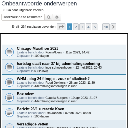
Onbeantwoorde onderwerpen
e
Ga naar uitgebreid zoeken
k
Zoek
Uitgebreid zoeken
Pagina
1
van
10
1
2
3
4
5
10
Volge
Er zijn 234 resultaten gevonden
…
Onderwerpen
Chicago Marathon 2023
Laatste bericht door
Koen Albers
«
11 jul 2023, 14:42
Geplaatst in
100 dagen
hartslag daalt naar 37 bij ademhalingsoefening
Laatste bericht door
inge schopenhouer
«
12 mei 2023, 20:43
Geplaatst in
5 kilo kwijt
WHM - dag 24 filmpje - zuur of alkalisch?
Laatste bericht door
Ruud Dekkers
«
28 apr 2023, 11:39
Geplaatst in
Ademhalingsoefeningen in rust
Box adem
Laatste bericht door
Claudia Burgers
«
10 apr 2023, 21:27
Geplaatst in
Ademhalingsoefeningen in rust
Bericht 26/1 > reactie Koen
Laatste bericht door
Pim Jansen
«
02 feb 2023, 08:09
Geplaatst in
100 dagen
Verzadigde vetten
Laatste bericht door
Moniek Janssen
«
01 feb 2023, 13:49