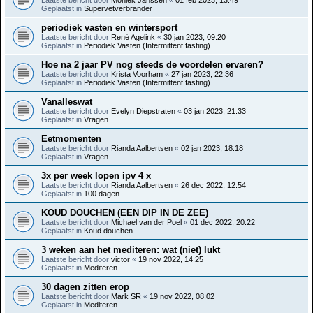
Geplaatst in
Supervetverbrander
periodiek vasten en wintersport
Laatste bericht door
René Agelink
«
30 jan 2023, 09:20
Geplaatst in
Periodiek Vasten (Intermittent fasting)
Hoe na 2 jaar PV nog steeds de voordelen ervaren?
Laatste bericht door
Krista Voorham
«
27 jan 2023, 22:36
Geplaatst in
Periodiek Vasten (Intermittent fasting)
Vanalleswat
Laatste bericht door
Evelyn Diepstraten
«
03 jan 2023, 21:33
Geplaatst in
Vragen
Eetmomenten
Laatste bericht door
Rianda Aalbertsen
«
02 jan 2023, 18:18
Geplaatst in
Vragen
3x per week lopen ipv 4 x
Laatste bericht door
Rianda Aalbertsen
«
26 dec 2022, 12:54
Geplaatst in
100 dagen
KOUD DOUCHEN (EEN DIP IN DE ZEE)
Laatste bericht door
Michael van der Poel
«
01 dec 2022, 20:22
Geplaatst in
Koud douchen
3 weken aan het mediteren: wat (niet) lukt
Laatste bericht door
victor
«
19 nov 2022, 14:25
Geplaatst in
Mediteren
30 dagen zitten erop
Laatste bericht door
Mark SR
«
19 nov 2022, 08:02
Geplaatst in
Mediteren