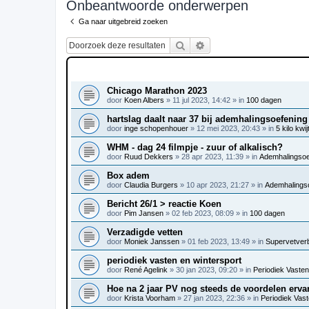
Onbeantwoorde onderwerpen
Ga naar uitgebreid zoeken
Zoek
Uitgebreid zoeken
ONDERWERPEN
Chicago Marathon 2023
door
Koen Albers
»
11 jul 2023, 14:42
» in
100 dagen
hartslag daalt naar 37 bij ademhalingsoefening
door
inge schopenhouer
»
12 mei 2023, 20:43
» in
5 kilo kwij
WHM - dag 24 filmpje - zuur of alkalisch?
door
Ruud Dekkers
»
28 apr 2023, 11:39
» in
Ademhalingsoef
Box adem
door
Claudia Burgers
»
10 apr 2023, 21:27
» in
Ademhalingso
Bericht 26/1 > reactie Koen
door
Pim Jansen
»
02 feb 2023, 08:09
» in
100 dagen
Verzadigde vetten
door
Moniek Janssen
»
01 feb 2023, 13:49
» in
Supervetver
periodiek vasten en wintersport
door
René Agelink
»
30 jan 2023, 09:20
» in
Periodiek Vasten 
Hoe na 2 jaar PV nog steeds de voordelen erva
door
Krista Voorham
»
27 jan 2023, 22:36
» in
Periodiek Vaste