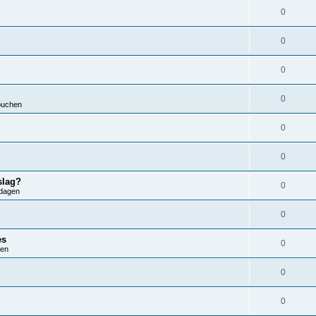
0
0
0
0
ouchen
0
0
slag?
0
dagen
0
es
0
ren
0
0