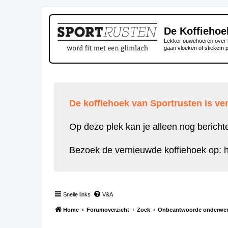
De Koffiehoe
Lekker ouwehoeren over h
gaan vloeken of stiekem 
De koffiehoek van Sportrusten is ver
Op deze plek kan je alleen nog bericht
Bezoek de vernieuwde koffiehoek op:
h
Snelle links
V&A
Home
Forumoverzicht
Zoek
Onbeantwoorde onderwe