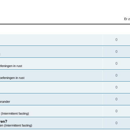
Er 
REACTIES
0
0
t
0
eningen in rust
0
efeningen in rust
0
0
brander
0
(Intermittent fasting)
ren?
0
n (Intermittent fasting)