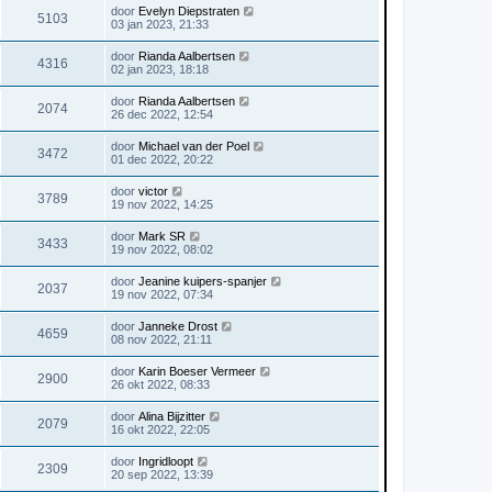
door
Evelyn Diepstraten
5103
03 jan 2023, 21:33
door
Rianda Aalbertsen
4316
02 jan 2023, 18:18
door
Rianda Aalbertsen
2074
26 dec 2022, 12:54
door
Michael van der Poel
3472
01 dec 2022, 20:22
door
victor
3789
19 nov 2022, 14:25
door
Mark SR
3433
19 nov 2022, 08:02
door
Jeanine kuipers-spanjer
2037
19 nov 2022, 07:34
door
Janneke Drost
4659
08 nov 2022, 21:11
door
Karin Boeser Vermeer
2900
26 okt 2022, 08:33
door
Alina Bijzitter
2079
16 okt 2022, 22:05
door
Ingridloopt
2309
20 sep 2022, 13:39