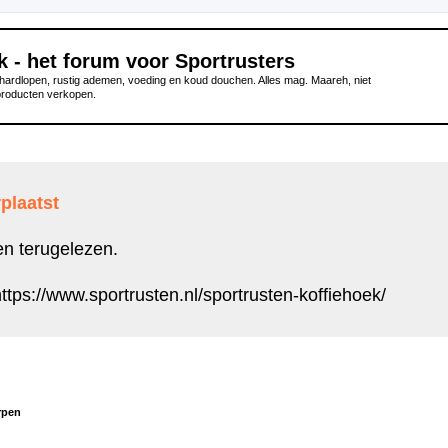
k - het forum voor Sportrusters
ardlopen, rustig ademen, voeding en koud douchen. Alles mag. Maareh, niet
producten verkopen.
plaatst
en terugelezen.
ttps://www.sportrusten.nl/sportrusten-koffiehoek/
rpen