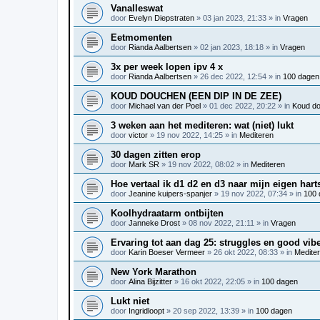
Vanalleswat
door
Evelyn Diepstraten
»
03 jan 2023, 21:33
» in
Vragen
Eetmomenten
door
Rianda Aalbertsen
»
02 jan 2023, 18:18
» in
Vragen
3x per week lopen ipv 4 x
door
Rianda Aalbertsen
»
26 dec 2022, 12:54
» in
100 dagen
KOUD DOUCHEN (EEN DIP IN DE ZEE)
door
Michael van der Poel
»
01 dec 2022, 20:22
» in
Koud d
3 weken aan het mediteren: wat (niet) lukt
door
victor
»
19 nov 2022, 14:25
» in
Mediteren
30 dagen zitten erop
door
Mark SR
»
19 nov 2022, 08:02
» in
Mediteren
Hoe vertaal ik d1 d2 en d3 naar mijn eigen hart
door
Jeanine kuipers-spanjer
»
19 nov 2022, 07:34
» in
100 
Koolhydraatarm ontbijten
door
Janneke Drost
»
08 nov 2022, 21:11
» in
Vragen
Ervaring tot aan dag 25: struggles en good vib
door
Karin Boeser Vermeer
»
26 okt 2022, 08:33
» in
Medite
New York Marathon
door
Alina Bijzitter
»
16 okt 2022, 22:05
» in
100 dagen
Lukt niet
door
Ingridloopt
»
20 sep 2022, 13:39
» in
100 dagen