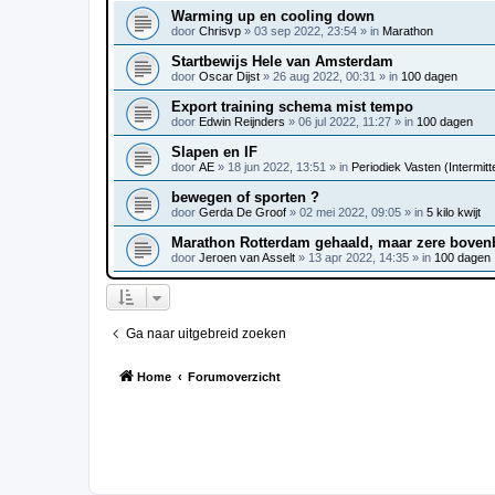
Warming up en cooling down
door
Chrisvp
»
03 sep 2022, 23:54
» in
Marathon
Startbewijs Hele van Amsterdam
door
Oscar Dijst
»
26 aug 2022, 00:31
» in
100 dagen
Export training schema mist tempo
door
Edwin Reijnders
»
06 jul 2022, 11:27
» in
100 dagen
Slapen en IF
door
AE
»
18 jun 2022, 13:51
» in
Periodiek Vasten (Intermitte
bewegen of sporten ?
door
Gerda De Groof
»
02 mei 2022, 09:05
» in
5 kilo kwijt
Marathon Rotterdam gehaald, maar zere bove
door
Jeroen van Asselt
»
13 apr 2022, 14:35
» in
100 dagen
Ga naar uitgebreid zoeken
Home
Forumoverzicht