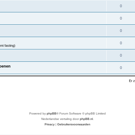
0
0
0
0
nt fasting)
0
nbenen
0
Er 
Powered by
phpBB
® Forum Software © phpBB Limited
Nederlandse vertaling door
phpBB.nl
.
Privacy
|
Gebruikersvoorwaarden