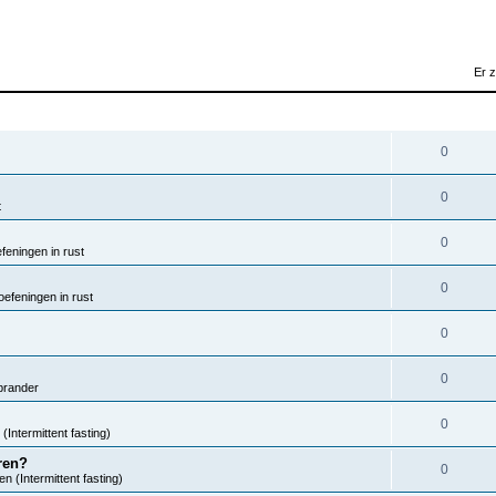
Er 
REACTIES
0
0
t
0
eningen in rust
0
efeningen in rust
0
0
brander
0
(Intermittent fasting)
ren?
0
n (Intermittent fasting)