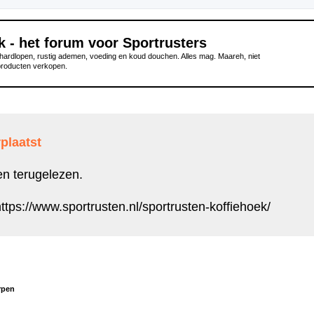
k - het forum voor Sportrusters
ardlopen, rustig ademen, voeding en koud douchen. Alles mag. Maareh, niet
producten verkopen.
plaatst
en terugelezen.
ttps://www.sportrusten.nl/sportrusten-koffiehoek/
rpen