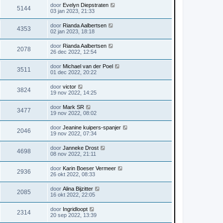
door
Evelyn Diepstraten
5144
03 jan 2023, 21:33
door
Rianda Aalbertsen
4353
02 jan 2023, 18:18
door
Rianda Aalbertsen
2078
26 dec 2022, 12:54
door
Michael van der Poel
3511
01 dec 2022, 20:22
door
victor
3824
19 nov 2022, 14:25
door
Mark SR
3477
19 nov 2022, 08:02
door
Jeanine kuipers-spanjer
2046
19 nov 2022, 07:34
door
Janneke Drost
4698
08 nov 2022, 21:11
door
Karin Boeser Vermeer
2936
26 okt 2022, 08:33
door
Alina Bijzitter
2085
16 okt 2022, 22:05
door
Ingridloopt
2314
20 sep 2022, 13:39