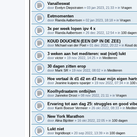
Vanalleswat
door
Evelyn Diepstraten
»
03 jan 2023, 21:33
» in
Vragen
Eetmomenten
door
Rianda Aalbertsen
»
02 jan 2023, 18:18
» in
Vragen
3x per week lopen ipv 4 x
door
Rianda Aalbertsen
»
26 dec 2022, 12:54
» in
100 dagen
KOUD DOUCHEN (EEN DIP IN DE ZEE)
door
Michael van der Poel
»
01 dec 2022, 20:22
» in
Koud d
3 weken aan het mediteren: wat (niet) lukt
door
victor
»
19 nov 2022, 14:25
» in
Mediteren
30 dagen zitten erop
door
Mark SR
»
19 nov 2022, 08:02
» in
Mediteren
Hoe vertaal ik d1 d2 en d3 naar mijn eigen hart
door
Jeanine kuipers-spanjer
»
19 nov 2022, 07:34
» in
100 
Koolhydraatarm ontbijten
door
Janneke Drost
»
08 nov 2022, 21:11
» in
Vragen
Ervaring tot aan dag 25: struggles en good vib
door
Karin Boeser Vermeer
»
26 okt 2022, 08:33
» in
Medite
New York Marathon
door
Alina Bijzitter
»
16 okt 2022, 22:05
» in
100 dagen
Lukt niet
door
Ingridloopt
»
20 sep 2022, 13:39
» in
100 dagen