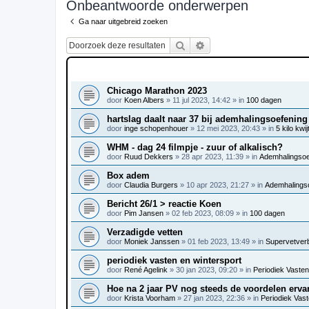
Onbeantwoorde onderwerpen
Ga naar uitgebreid zoeken
Zoek
Uitgebreid zoeken
ONDERWERPEN
Chicago Marathon 2023
door
Koen Albers
»
11 jul 2023, 14:42
» in
100 dagen
hartslag daalt naar 37 bij ademhalingsoefening
door
inge schopenhouer
»
12 mei 2023, 20:43
» in
5 kilo kwij
WHM - dag 24 filmpje - zuur of alkalisch?
door
Ruud Dekkers
»
28 apr 2023, 11:39
» in
Ademhalingsoef
Box adem
door
Claudia Burgers
»
10 apr 2023, 21:27
» in
Ademhalingso
Bericht 26/1 > reactie Koen
door
Pim Jansen
»
02 feb 2023, 08:09
» in
100 dagen
Verzadigde vetten
door
Moniek Janssen
»
01 feb 2023, 13:49
» in
Supervetver
periodiek vasten en wintersport
door
René Agelink
»
30 jan 2023, 09:20
» in
Periodiek Vasten 
Hoe na 2 jaar PV nog steeds de voordelen erva
door
Krista Voorham
»
27 jan 2023, 22:36
» in
Periodiek Vaste