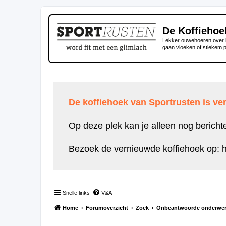
De Koffiehoe
Lekker ouwehoeren over h
gaan vloeken of stiekem 
De koffiehoek van Sportrusten is ver
Op deze plek kan je alleen nog bericht
Bezoek de vernieuwde koffiehoek op:
h
Snelle links
V&A
Home
Forumoverzicht
Zoek
Onbeantwoorde onderwe