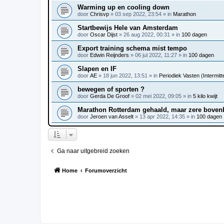
Warming up en cooling down
door
Chrisvp
»
03 sep 2022, 23:54
» in
Marathon
Startbewijs Hele van Amsterdam
door
Oscar Dijst
»
26 aug 2022, 00:31
» in
100 dagen
Export training schema mist tempo
door
Edwin Reijnders
»
06 jul 2022, 11:27
» in
100 dagen
Slapen en IF
door
AE
»
18 jun 2022, 13:51
» in
Periodiek Vasten (Intermitte
bewegen of sporten ?
door
Gerda De Groof
»
02 mei 2022, 09:05
» in
5 kilo kwijt
Marathon Rotterdam gehaald, maar zere bove
door
Jeroen van Asselt
»
13 apr 2022, 14:35
» in
100 dagen
Ga naar uitgebreid zoeken
Home
Forumoverzicht