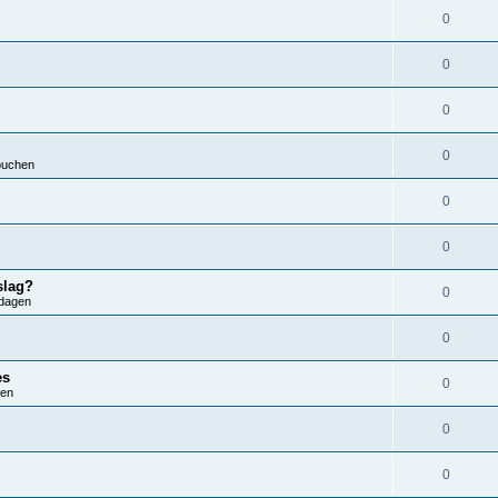
0
0
0
0
ouchen
0
0
slag?
0
dagen
0
es
0
ren
0
0