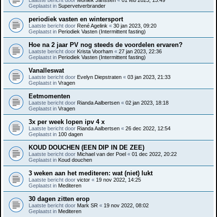
Geplaatst in
Supervetverbrander
periodiek vasten en wintersport
Laatste bericht door
René Agelink
«
30 jan 2023, 09:20
Geplaatst in
Periodiek Vasten (Intermittent fasting)
Hoe na 2 jaar PV nog steeds de voordelen ervaren?
Laatste bericht door
Krista Voorham
«
27 jan 2023, 22:36
Geplaatst in
Periodiek Vasten (Intermittent fasting)
Vanalleswat
Laatste bericht door
Evelyn Diepstraten
«
03 jan 2023, 21:33
Geplaatst in
Vragen
Eetmomenten
Laatste bericht door
Rianda Aalbertsen
«
02 jan 2023, 18:18
Geplaatst in
Vragen
3x per week lopen ipv 4 x
Laatste bericht door
Rianda Aalbertsen
«
26 dec 2022, 12:54
Geplaatst in
100 dagen
KOUD DOUCHEN (EEN DIP IN DE ZEE)
Laatste bericht door
Michael van der Poel
«
01 dec 2022, 20:22
Geplaatst in
Koud douchen
3 weken aan het mediteren: wat (niet) lukt
Laatste bericht door
victor
«
19 nov 2022, 14:25
Geplaatst in
Mediteren
30 dagen zitten erop
Laatste bericht door
Mark SR
«
19 nov 2022, 08:02
Geplaatst in
Mediteren