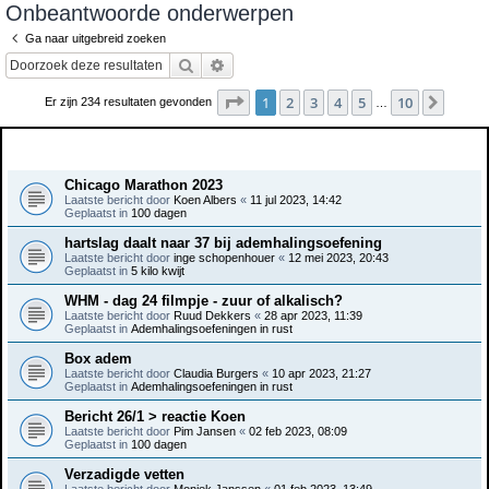
Onbeantwoorde onderwerpen
e
Ga naar uitgebreid zoeken
k
Zoek
Uitgebreid zoeken
Pagina
1
van
10
1
2
3
4
5
10
Volge
Er zijn 234 resultaten gevonden
…
Onderwerpen
Chicago Marathon 2023
Laatste bericht door
Koen Albers
«
11 jul 2023, 14:42
Geplaatst in
100 dagen
hartslag daalt naar 37 bij ademhalingsoefening
Laatste bericht door
inge schopenhouer
«
12 mei 2023, 20:43
Geplaatst in
5 kilo kwijt
WHM - dag 24 filmpje - zuur of alkalisch?
Laatste bericht door
Ruud Dekkers
«
28 apr 2023, 11:39
Geplaatst in
Ademhalingsoefeningen in rust
Box adem
Laatste bericht door
Claudia Burgers
«
10 apr 2023, 21:27
Geplaatst in
Ademhalingsoefeningen in rust
Bericht 26/1 > reactie Koen
Laatste bericht door
Pim Jansen
«
02 feb 2023, 08:09
Geplaatst in
100 dagen
Verzadigde vetten
Laatste bericht door
Moniek Janssen
«
01 feb 2023, 13:49