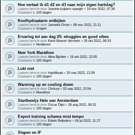
Hoe vertaal ik d1 d2 en d3 naar mijn eigen hartslag?
Laatste bericht door
Jeanine kuipers-spanjer
«
19 nov 2022, 07:34
Geplaatst in
100 dagen
Koolhydraatarm ontbijten
Laatste bericht door
Janneke Drost
«
08 nov 2022, 21:11
Geplaatst in
Vragen
Ervaring tot aan dag 25: struggles en good vibes
Laatste bericht door
Karin Boeser Vermeer
«
26 okt 2022, 08:33
Geplaatst in
Mediteren
New York Marathon
Laatste bericht door
Alina Bijzitter
«
16 okt 2022, 22:05
Geplaatst in
100 dagen
Lukt niet
Laatste bericht door
Ingridloopt
«
20 sep 2022, 13:39
Geplaatst in
100 dagen
Warming up en cooling down
Laatste bericht door
Chrisvp
«
03 sep 2022, 23:54
Geplaatst in
Marathon
Startbewijs Hele van Amsterdam
Laatste bericht door
Oscar Dijst
«
26 aug 2022, 00:31
Geplaatst in
100 dagen
Export training schema mist tempo
Laatste bericht door
Edwin Reijnders
«
06 jul 2022, 11:27
Geplaatst in
100 dagen
Slapen en IF