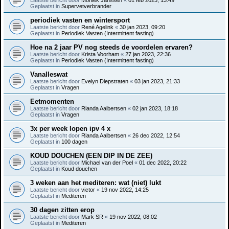
Geplaatst in
Supervetverbrander
periodiek vasten en wintersport
Laatste bericht door
René Agelink
«
30 jan 2023, 09:20
Geplaatst in
Periodiek Vasten (Intermittent fasting)
Hoe na 2 jaar PV nog steeds de voordelen ervaren?
Laatste bericht door
Krista Voorham
«
27 jan 2023, 22:36
Geplaatst in
Periodiek Vasten (Intermittent fasting)
Vanalleswat
Laatste bericht door
Evelyn Diepstraten
«
03 jan 2023, 21:33
Geplaatst in
Vragen
Eetmomenten
Laatste bericht door
Rianda Aalbertsen
«
02 jan 2023, 18:18
Geplaatst in
Vragen
3x per week lopen ipv 4 x
Laatste bericht door
Rianda Aalbertsen
«
26 dec 2022, 12:54
Geplaatst in
100 dagen
KOUD DOUCHEN (EEN DIP IN DE ZEE)
Laatste bericht door
Michael van der Poel
«
01 dec 2022, 20:22
Geplaatst in
Koud douchen
3 weken aan het mediteren: wat (niet) lukt
Laatste bericht door
victor
«
19 nov 2022, 14:25
Geplaatst in
Mediteren
30 dagen zitten erop
Laatste bericht door
Mark SR
«
19 nov 2022, 08:02
Geplaatst in
Mediteren