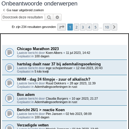
Onbeantwoorde onderwerpen
e
Ga naar uitgebreid zoeken
k
Zoek
Uitgebreid zoeken
Pagina
1
van
10
1
2
3
4
5
10
Volge
Er zijn 234 resultaten gevonden
…
Onderwerpen
Chicago Marathon 2023
Laatste bericht door
Koen Albers
«
11 jul 2023, 14:42
Geplaatst in
100 dagen
hartslag daalt naar 37 bij ademhalingsoefening
Laatste bericht door
inge schopenhouer
«
12 mei 2023, 20:43
Geplaatst in
5 kilo kwijt
WHM - dag 24 filmpje - zuur of alkalisch?
Laatste bericht door
Ruud Dekkers
«
28 apr 2023, 11:39
Geplaatst in
Ademhalingsoefeningen in rust
Box adem
Laatste bericht door
Claudia Burgers
«
10 apr 2023, 21:27
Geplaatst in
Ademhalingsoefeningen in rust
Bericht 26/1 > reactie Koen
Laatste bericht door
Pim Jansen
«
02 feb 2023, 08:09
Geplaatst in
100 dagen
Verzadigde vetten
Laatste bericht door
Moniek Janssen
«
01 feb 2023, 13:49