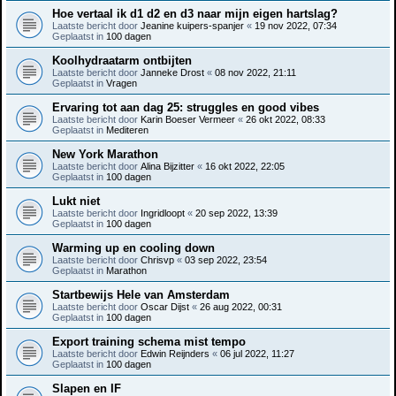
Hoe vertaal ik d1 d2 en d3 naar mijn eigen hartslag?
Laatste bericht door
Jeanine kuipers-spanjer
«
19 nov 2022, 07:34
Geplaatst in
100 dagen
Koolhydraatarm ontbijten
Laatste bericht door
Janneke Drost
«
08 nov 2022, 21:11
Geplaatst in
Vragen
Ervaring tot aan dag 25: struggles en good vibes
Laatste bericht door
Karin Boeser Vermeer
«
26 okt 2022, 08:33
Geplaatst in
Mediteren
New York Marathon
Laatste bericht door
Alina Bijzitter
«
16 okt 2022, 22:05
Geplaatst in
100 dagen
Lukt niet
Laatste bericht door
Ingridloopt
«
20 sep 2022, 13:39
Geplaatst in
100 dagen
Warming up en cooling down
Laatste bericht door
Chrisvp
«
03 sep 2022, 23:54
Geplaatst in
Marathon
Startbewijs Hele van Amsterdam
Laatste bericht door
Oscar Dijst
«
26 aug 2022, 00:31
Geplaatst in
100 dagen
Export training schema mist tempo
Laatste bericht door
Edwin Reijnders
«
06 jul 2022, 11:27
Geplaatst in
100 dagen
Slapen en IF