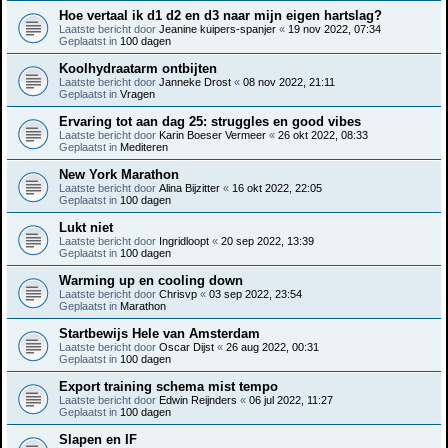
Hoe vertaal ik d1 d2 en d3 naar mijn eigen hartslag?
Laatste bericht door
Jeanine kuipers-spanjer
«
19 nov 2022, 07:34
Geplaatst in
100 dagen
Koolhydraatarm ontbijten
Laatste bericht door
Janneke Drost
«
08 nov 2022, 21:11
Geplaatst in
Vragen
Ervaring tot aan dag 25: struggles en good vibes
Laatste bericht door
Karin Boeser Vermeer
«
26 okt 2022, 08:33
Geplaatst in
Mediteren
New York Marathon
Laatste bericht door
Alina Bijzitter
«
16 okt 2022, 22:05
Geplaatst in
100 dagen
Lukt niet
Laatste bericht door
Ingridloopt
«
20 sep 2022, 13:39
Geplaatst in
100 dagen
Warming up en cooling down
Laatste bericht door
Chrisvp
«
03 sep 2022, 23:54
Geplaatst in
Marathon
Startbewijs Hele van Amsterdam
Laatste bericht door
Oscar Dijst
«
26 aug 2022, 00:31
Geplaatst in
100 dagen
Export training schema mist tempo
Laatste bericht door
Edwin Reijnders
«
06 jul 2022, 11:27
Geplaatst in
100 dagen
Slapen en IF