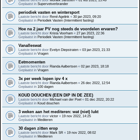
Geplaatst in
Supervetverbrander
periodiek vasten en wintersport
Laatste bericht door
René Agelink
«
30 jan 2023, 09:20
Geplaatst in
Periodiek Vasten (Intermittent fasting)
Hoe na 2 jaar PV nog steeds de voordelen ervaren?
Laatste bericht door
Krista Voorham
«
27 jan 2023, 22:36
Geplaatst in
Periodiek Vasten (Intermittent fasting)
Vanalleswat
Laatste bericht door
Evelyn Diepstraten
«
03 jan 2023, 21:33
Geplaatst in
Vragen
Eetmomenten
Laatste bericht door
Rianda Aalbertsen
«
02 jan 2023, 18:18
Geplaatst in
Vragen
3x per week lopen ipv 4 x
Laatste bericht door
Rianda Aalbertsen
«
26 dec 2022, 12:54
Geplaatst in
100 dagen
KOUD DOUCHEN (EEN DIP IN DE ZEE)
Laatste bericht door
Michael van der Poel
«
01 dec 2022, 20:22
Geplaatst in
Koud douchen
3 weken aan het mediteren: wat (niet) lukt
Laatste bericht door
victor
«
19 nov 2022, 14:25
Geplaatst in
Mediteren
30 dagen zitten erop
Laatste bericht door
Mark SR
«
19 nov 2022, 08:02
Geplaatst in
Mediteren