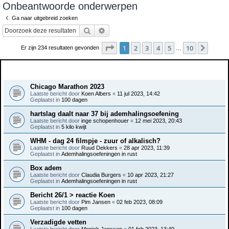
Onbeantwoorde onderwerpen
e
Ga naar uitgebreid zoeken
k
Zoek
Uitgebreid zoeken
Pagina
1
van
10
1
2
3
4
5
10
Volge
Er zijn 234 resultaten gevonden
…
Onderwerpen
Chicago Marathon 2023
Laatste bericht door
Koen Albers
«
11 jul 2023, 14:42
Geplaatst in
100 dagen
hartslag daalt naar 37 bij ademhalingsoefening
Laatste bericht door
inge schopenhouer
«
12 mei 2023, 20:43
Geplaatst in
5 kilo kwijt
WHM - dag 24 filmpje - zuur of alkalisch?
Laatste bericht door
Ruud Dekkers
«
28 apr 2023, 11:39
Geplaatst in
Ademhalingsoefeningen in rust
Box adem
Laatste bericht door
Claudia Burgers
«
10 apr 2023, 21:27
Geplaatst in
Ademhalingsoefeningen in rust
Bericht 26/1 > reactie Koen
Laatste bericht door
Pim Jansen
«
02 feb 2023, 08:09
Geplaatst in
100 dagen
Verzadigde vetten
Laatste bericht door
Moniek Janssen
«
01 feb 2023, 13:49