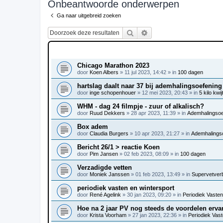
Onbeantwoorde onderwerpen
Ga naar uitgebreid zoeken
Zoek
Uitgebreid zoeken
ONDERWERPEN
Chicago Marathon 2023
door
Koen Albers
»
11 jul 2023, 14:42
» in
100 dagen
hartslag daalt naar 37 bij ademhalingsoefening
door
inge schopenhouer
»
12 mei 2023, 20:43
» in
5 kilo kwij
WHM - dag 24 filmpje - zuur of alkalisch?
door
Ruud Dekkers
»
28 apr 2023, 11:39
» in
Ademhalingsoef
Box adem
door
Claudia Burgers
»
10 apr 2023, 21:27
» in
Ademhalingso
Bericht 26/1 > reactie Koen
door
Pim Jansen
»
02 feb 2023, 08:09
» in
100 dagen
Verzadigde vetten
door
Moniek Janssen
»
01 feb 2023, 13:49
» in
Supervetver
periodiek vasten en wintersport
door
René Agelink
»
30 jan 2023, 09:20
» in
Periodiek Vasten 
Hoe na 2 jaar PV nog steeds de voordelen erva
door
Krista Voorham
»
27 jan 2023, 22:36
» in
Periodiek Vaste