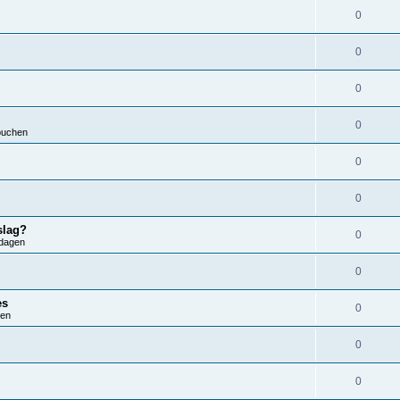
0
0
0
0
ouchen
0
0
slag?
0
dagen
0
es
0
ren
0
0