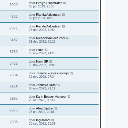
door
Evelyn Diepstraten
5090
03 jan 2023, 21:33
door
Rianda Aalbertsen
4302
02 jan 2023, 18:18
door
Rianda Aalbertsen
2071
26 dec 2022, 12:54
door
Michael van der Poel
3457
01 dec 2022, 20:22
door
victor
3780
19 nov 2022, 14:25
door
Mark SR
3422
19 nov 2022, 08:02
door
Jeanine kuipers-spanjer
2034
19 nov 2022, 07:34
door
Janneke Drost
4645
08 nov 2022, 21:11
door
Karin Boeser Vermeer
2885
26 okt 2022, 08:33
door
Alina Bijzitter
2076
16 okt 2022, 22:05
door
Ingridloopt
2306
20 sep 2022, 13:39