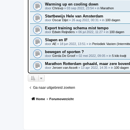
Warming up en cooling down
door
Chrisvp
»
03 sep 2022, 23:54
» in
Marathon
Startbewijs Hele van Amsterdam
door
Oscar Dijst
»
26 aug 2022, 00:31
» in
100 dagen
Export training schema mist tempo
door
Edwin Reijnders
»
06 jul 2022, 11:27
» in
100 dagen
Slapen en IF
door
AE
»
18 jun 2022, 13:51
» in
Periodiek Vasten (Intermitte
bewegen of sporten ?
door
Gerda De Groof
»
02 mei 2022, 09:05
» in
5 kilo kwijt
Marathon Rotterdam gehaald, maar zere bove
door
Jeroen van Asselt
»
13 apr 2022, 14:35
» in
100 dagen
Ga naar uitgebreid zoeken
Home
Forumoverzicht