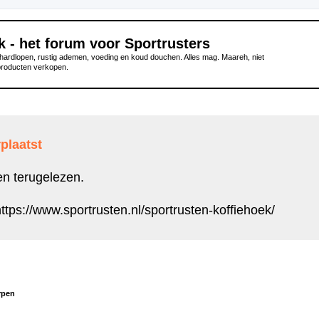
k - het forum voor Sportrusters
ardlopen, rustig ademen, voeding en koud douchen. Alles mag. Maareh, niet
producten verkopen.
plaatst
en terugelezen.
ttps://www.sportrusten.nl/sportrusten-koffiehoek/
rpen