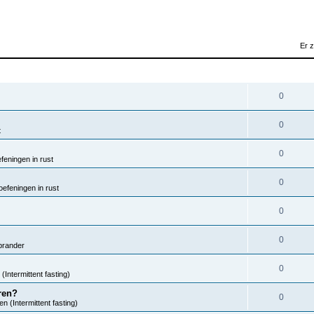
Er 
REACTIES
0
0
t
0
eningen in rust
0
efeningen in rust
0
0
brander
0
(Intermittent fasting)
ren?
0
n (Intermittent fasting)