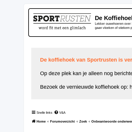
De Koffiehoe
Lekker ouwehoeren over h
gaan vloeken of stiekem 
De koffiehoek van Sportrusten is ver
Op deze plek kan je alleen nog bericht
Bezoek de vernieuwde koffiehoek op:
h
Snelle links
V&A
Home
Forumoverzicht
Zoek
Onbeantwoorde onderwe