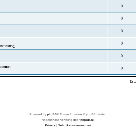
0
0
0
0
nt fasting)
0
nbenen
0
Er 
Powered by
phpBB
® Forum Software © phpBB Limited
Nederlandse vertaling door
phpBB.nl
.
Privacy
|
Gebruikersvoorwaarden