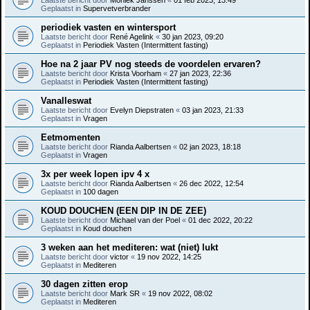
Geplaatst in
Supervetverbrander
periodiek vasten en wintersport
Laatste bericht door
René Agelink
«
30 jan 2023, 09:20
Geplaatst in
Periodiek Vasten (Intermittent fasting)
Hoe na 2 jaar PV nog steeds de voordelen ervaren?
Laatste bericht door
Krista Voorham
«
27 jan 2023, 22:36
Geplaatst in
Periodiek Vasten (Intermittent fasting)
Vanalleswat
Laatste bericht door
Evelyn Diepstraten
«
03 jan 2023, 21:33
Geplaatst in
Vragen
Eetmomenten
Laatste bericht door
Rianda Aalbertsen
«
02 jan 2023, 18:18
Geplaatst in
Vragen
3x per week lopen ipv 4 x
Laatste bericht door
Rianda Aalbertsen
«
26 dec 2022, 12:54
Geplaatst in
100 dagen
KOUD DOUCHEN (EEN DIP IN DE ZEE)
Laatste bericht door
Michael van der Poel
«
01 dec 2022, 20:22
Geplaatst in
Koud douchen
3 weken aan het mediteren: wat (niet) lukt
Laatste bericht door
victor
«
19 nov 2022, 14:25
Geplaatst in
Mediteren
30 dagen zitten erop
Laatste bericht door
Mark SR
«
19 nov 2022, 08:02
Geplaatst in
Mediteren