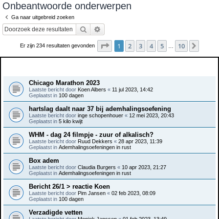
Onbeantwoorde onderwerpen
e
Ga naar uitgebreid zoeken
k
Zoek
Uitgebreid zoeken
Pagina
1
van
10
1
2
3
4
5
10
Volge
Er zijn 234 resultaten gevonden
…
Onderwerpen
Chicago Marathon 2023
Laatste bericht door
Koen Albers
«
11 jul 2023, 14:42
Geplaatst in
100 dagen
hartslag daalt naar 37 bij ademhalingsoefening
Laatste bericht door
inge schopenhouer
«
12 mei 2023, 20:43
Geplaatst in
5 kilo kwijt
WHM - dag 24 filmpje - zuur of alkalisch?
Laatste bericht door
Ruud Dekkers
«
28 apr 2023, 11:39
Geplaatst in
Ademhalingsoefeningen in rust
Box adem
Laatste bericht door
Claudia Burgers
«
10 apr 2023, 21:27
Geplaatst in
Ademhalingsoefeningen in rust
Bericht 26/1 > reactie Koen
Laatste bericht door
Pim Jansen
«
02 feb 2023, 08:09
Geplaatst in
100 dagen
Verzadigde vetten
Laatste bericht door
Moniek Janssen
«
01 feb 2023, 13:49