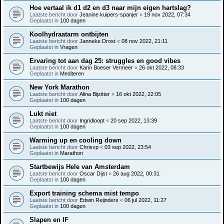
Hoe vertaal ik d1 d2 en d3 naar mijn eigen hartslag?
Laatste bericht door
Jeanine kuipers-spanjer
«
19 nov 2022, 07:34
Geplaatst in
100 dagen
Koolhydraatarm ontbijten
Laatste bericht door
Janneke Drost
«
08 nov 2022, 21:11
Geplaatst in
Vragen
Ervaring tot aan dag 25: struggles en good vibes
Laatste bericht door
Karin Boeser Vermeer
«
26 okt 2022, 08:33
Geplaatst in
Mediteren
New York Marathon
Laatste bericht door
Alina Bijzitter
«
16 okt 2022, 22:05
Geplaatst in
100 dagen
Lukt niet
Laatste bericht door
Ingridloopt
«
20 sep 2022, 13:39
Geplaatst in
100 dagen
Warming up en cooling down
Laatste bericht door
Chrisvp
«
03 sep 2022, 23:54
Geplaatst in
Marathon
Startbewijs Hele van Amsterdam
Laatste bericht door
Oscar Dijst
«
26 aug 2022, 00:31
Geplaatst in
100 dagen
Export training schema mist tempo
Laatste bericht door
Edwin Reijnders
«
06 jul 2022, 11:27
Geplaatst in
100 dagen
Slapen en IF