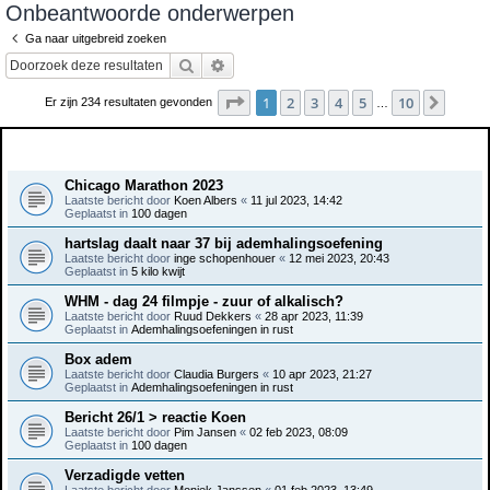
Onbeantwoorde onderwerpen
e
Ga naar uitgebreid zoeken
k
Zoek
Uitgebreid zoeken
Pagina
1
van
10
1
2
3
4
5
10
Volge
Er zijn 234 resultaten gevonden
…
Onderwerpen
Chicago Marathon 2023
Laatste bericht door
Koen Albers
«
11 jul 2023, 14:42
Geplaatst in
100 dagen
hartslag daalt naar 37 bij ademhalingsoefening
Laatste bericht door
inge schopenhouer
«
12 mei 2023, 20:43
Geplaatst in
5 kilo kwijt
WHM - dag 24 filmpje - zuur of alkalisch?
Laatste bericht door
Ruud Dekkers
«
28 apr 2023, 11:39
Geplaatst in
Ademhalingsoefeningen in rust
Box adem
Laatste bericht door
Claudia Burgers
«
10 apr 2023, 21:27
Geplaatst in
Ademhalingsoefeningen in rust
Bericht 26/1 > reactie Koen
Laatste bericht door
Pim Jansen
«
02 feb 2023, 08:09
Geplaatst in
100 dagen
Verzadigde vetten
Laatste bericht door
Moniek Janssen
«
01 feb 2023, 13:49