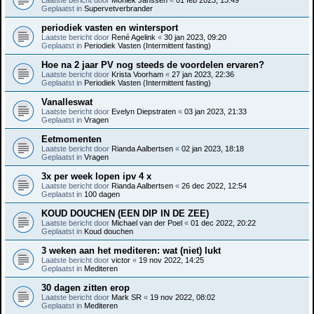
Geplaatst in
Supervetverbrander
periodiek vasten en wintersport
Laatste bericht door
René Agelink
«
30 jan 2023, 09:20
Geplaatst in
Periodiek Vasten (Intermittent fasting)
Hoe na 2 jaar PV nog steeds de voordelen ervaren?
Laatste bericht door
Krista Voorham
«
27 jan 2023, 22:36
Geplaatst in
Periodiek Vasten (Intermittent fasting)
Vanalleswat
Laatste bericht door
Evelyn Diepstraten
«
03 jan 2023, 21:33
Geplaatst in
Vragen
Eetmomenten
Laatste bericht door
Rianda Aalbertsen
«
02 jan 2023, 18:18
Geplaatst in
Vragen
3x per week lopen ipv 4 x
Laatste bericht door
Rianda Aalbertsen
«
26 dec 2022, 12:54
Geplaatst in
100 dagen
KOUD DOUCHEN (EEN DIP IN DE ZEE)
Laatste bericht door
Michael van der Poel
«
01 dec 2022, 20:22
Geplaatst in
Koud douchen
3 weken aan het mediteren: wat (niet) lukt
Laatste bericht door
victor
«
19 nov 2022, 14:25
Geplaatst in
Mediteren
30 dagen zitten erop
Laatste bericht door
Mark SR
«
19 nov 2022, 08:02
Geplaatst in
Mediteren