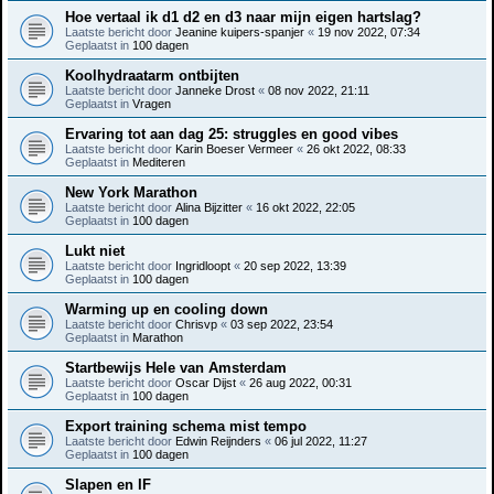
Hoe vertaal ik d1 d2 en d3 naar mijn eigen hartslag?
Laatste bericht door
Jeanine kuipers-spanjer
«
19 nov 2022, 07:34
Geplaatst in
100 dagen
Koolhydraatarm ontbijten
Laatste bericht door
Janneke Drost
«
08 nov 2022, 21:11
Geplaatst in
Vragen
Ervaring tot aan dag 25: struggles en good vibes
Laatste bericht door
Karin Boeser Vermeer
«
26 okt 2022, 08:33
Geplaatst in
Mediteren
New York Marathon
Laatste bericht door
Alina Bijzitter
«
16 okt 2022, 22:05
Geplaatst in
100 dagen
Lukt niet
Laatste bericht door
Ingridloopt
«
20 sep 2022, 13:39
Geplaatst in
100 dagen
Warming up en cooling down
Laatste bericht door
Chrisvp
«
03 sep 2022, 23:54
Geplaatst in
Marathon
Startbewijs Hele van Amsterdam
Laatste bericht door
Oscar Dijst
«
26 aug 2022, 00:31
Geplaatst in
100 dagen
Export training schema mist tempo
Laatste bericht door
Edwin Reijnders
«
06 jul 2022, 11:27
Geplaatst in
100 dagen
Slapen en IF