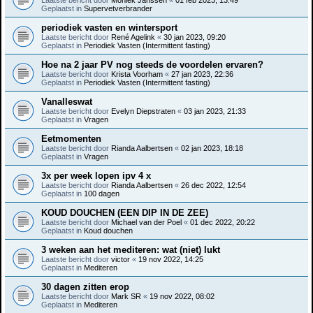
Geplaatst in
Supervetverbrander
periodiek vasten en wintersport
Laatste bericht door
René Agelink
«
30 jan 2023, 09:20
Geplaatst in
Periodiek Vasten (Intermittent fasting)
Hoe na 2 jaar PV nog steeds de voordelen ervaren?
Laatste bericht door
Krista Voorham
«
27 jan 2023, 22:36
Geplaatst in
Periodiek Vasten (Intermittent fasting)
Vanalleswat
Laatste bericht door
Evelyn Diepstraten
«
03 jan 2023, 21:33
Geplaatst in
Vragen
Eetmomenten
Laatste bericht door
Rianda Aalbertsen
«
02 jan 2023, 18:18
Geplaatst in
Vragen
3x per week lopen ipv 4 x
Laatste bericht door
Rianda Aalbertsen
«
26 dec 2022, 12:54
Geplaatst in
100 dagen
KOUD DOUCHEN (EEN DIP IN DE ZEE)
Laatste bericht door
Michael van der Poel
«
01 dec 2022, 20:22
Geplaatst in
Koud douchen
3 weken aan het mediteren: wat (niet) lukt
Laatste bericht door
victor
«
19 nov 2022, 14:25
Geplaatst in
Mediteren
30 dagen zitten erop
Laatste bericht door
Mark SR
«
19 nov 2022, 08:02
Geplaatst in
Mediteren