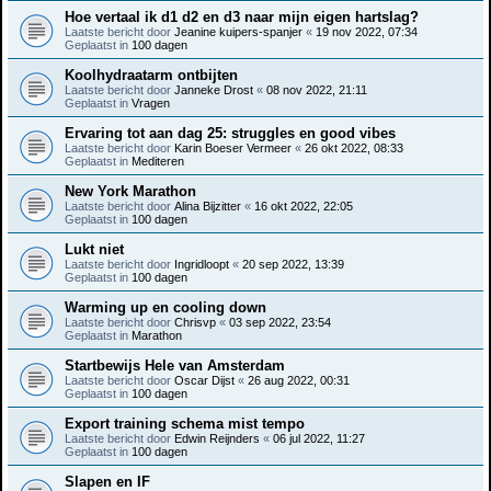
Hoe vertaal ik d1 d2 en d3 naar mijn eigen hartslag?
Laatste bericht door
Jeanine kuipers-spanjer
«
19 nov 2022, 07:34
Geplaatst in
100 dagen
Koolhydraatarm ontbijten
Laatste bericht door
Janneke Drost
«
08 nov 2022, 21:11
Geplaatst in
Vragen
Ervaring tot aan dag 25: struggles en good vibes
Laatste bericht door
Karin Boeser Vermeer
«
26 okt 2022, 08:33
Geplaatst in
Mediteren
New York Marathon
Laatste bericht door
Alina Bijzitter
«
16 okt 2022, 22:05
Geplaatst in
100 dagen
Lukt niet
Laatste bericht door
Ingridloopt
«
20 sep 2022, 13:39
Geplaatst in
100 dagen
Warming up en cooling down
Laatste bericht door
Chrisvp
«
03 sep 2022, 23:54
Geplaatst in
Marathon
Startbewijs Hele van Amsterdam
Laatste bericht door
Oscar Dijst
«
26 aug 2022, 00:31
Geplaatst in
100 dagen
Export training schema mist tempo
Laatste bericht door
Edwin Reijnders
«
06 jul 2022, 11:27
Geplaatst in
100 dagen
Slapen en IF