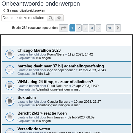
Onbeantwoorde onderwerpen
e
Ga naar uitgebreid zoeken
k
Zoek
Uitgebreid zoeken
Pagina
1
van
10
1
2
3
4
5
10
Volge
Er zijn 234 resultaten gevonden
…
Onderwerpen
Chicago Marathon 2023
Laatste bericht door
Koen Albers
«
11 jul 2023, 14:42
Geplaatst in
100 dagen
hartslag daalt naar 37 bij ademhalingsoefening
Laatste bericht door
inge schopenhouer
«
12 mei 2023, 20:43
Geplaatst in
5 kilo kwijt
WHM - dag 24 filmpje - zuur of alkalisch?
Laatste bericht door
Ruud Dekkers
«
28 apr 2023, 11:39
Geplaatst in
Ademhalingsoefeningen in rust
Box adem
Laatste bericht door
Claudia Burgers
«
10 apr 2023, 21:27
Geplaatst in
Ademhalingsoefeningen in rust
Bericht 26/1 > reactie Koen
Laatste bericht door
Pim Jansen
«
02 feb 2023, 08:09
Geplaatst in
100 dagen
Verzadigde vetten
Laatste bericht door
Moniek Janssen
«
01 feb 2023, 13:49