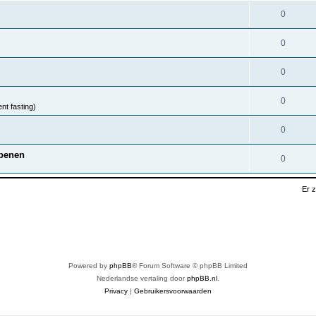
0
0
0
0
nt fasting)
0
nbenen
0
Er 
Powered by
phpBB
® Forum Software © phpBB Limited
Nederlandse vertaling door
phpBB.nl
.
Privacy
|
Gebruikersvoorwaarden