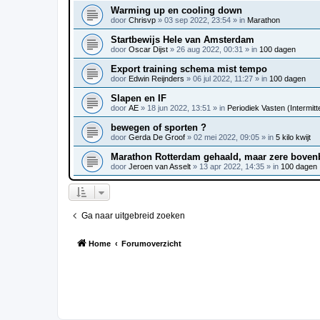
Warming up en cooling down
door
Chrisvp
»
03 sep 2022, 23:54
» in
Marathon
Startbewijs Hele van Amsterdam
door
Oscar Dijst
»
26 aug 2022, 00:31
» in
100 dagen
Export training schema mist tempo
door
Edwin Reijnders
»
06 jul 2022, 11:27
» in
100 dagen
Slapen en IF
door
AE
»
18 jun 2022, 13:51
» in
Periodiek Vasten (Intermitte
bewegen of sporten ?
door
Gerda De Groof
»
02 mei 2022, 09:05
» in
5 kilo kwijt
Marathon Rotterdam gehaald, maar zere bove
door
Jeroen van Asselt
»
13 apr 2022, 14:35
» in
100 dagen
Ga naar uitgebreid zoeken
Home
Forumoverzicht