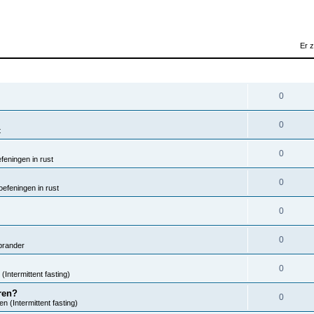
Er 
REACTIES
0
0
t
0
eningen in rust
0
efeningen in rust
0
0
brander
0
(Intermittent fasting)
ren?
0
n (Intermittent fasting)