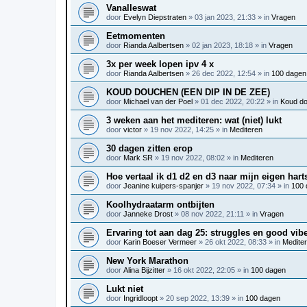
Vanalleswat
door
Evelyn Diepstraten
»
03 jan 2023, 21:33
» in
Vragen
Eetmomenten
door
Rianda Aalbertsen
»
02 jan 2023, 18:18
» in
Vragen
3x per week lopen ipv 4 x
door
Rianda Aalbertsen
»
26 dec 2022, 12:54
» in
100 dagen
KOUD DOUCHEN (EEN DIP IN DE ZEE)
door
Michael van der Poel
»
01 dec 2022, 20:22
» in
Koud d
3 weken aan het mediteren: wat (niet) lukt
door
victor
»
19 nov 2022, 14:25
» in
Mediteren
30 dagen zitten erop
door
Mark SR
»
19 nov 2022, 08:02
» in
Mediteren
Hoe vertaal ik d1 d2 en d3 naar mijn eigen hart
door
Jeanine kuipers-spanjer
»
19 nov 2022, 07:34
» in
100 
Koolhydraatarm ontbijten
door
Janneke Drost
»
08 nov 2022, 21:11
» in
Vragen
Ervaring tot aan dag 25: struggles en good vib
door
Karin Boeser Vermeer
»
26 okt 2022, 08:33
» in
Medite
New York Marathon
door
Alina Bijzitter
»
16 okt 2022, 22:05
» in
100 dagen
Lukt niet
door
Ingridloopt
»
20 sep 2022, 13:39
» in
100 dagen