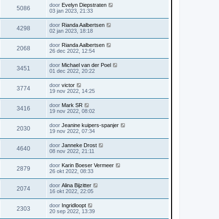
door
Evelyn Diepstraten
5086
03 jan 2023, 21:33
door
Rianda Aalbertsen
4298
02 jan 2023, 18:18
door
Rianda Aalbertsen
2068
26 dec 2022, 12:54
door
Michael van der Poel
3451
01 dec 2022, 20:22
door
victor
3774
19 nov 2022, 14:25
door
Mark SR
3416
19 nov 2022, 08:02
door
Jeanine kuipers-spanjer
2030
19 nov 2022, 07:34
door
Janneke Drost
4640
08 nov 2022, 21:11
door
Karin Boeser Vermeer
2879
26 okt 2022, 08:33
door
Alina Bijzitter
2074
16 okt 2022, 22:05
door
Ingridloopt
2303
20 sep 2022, 13:39