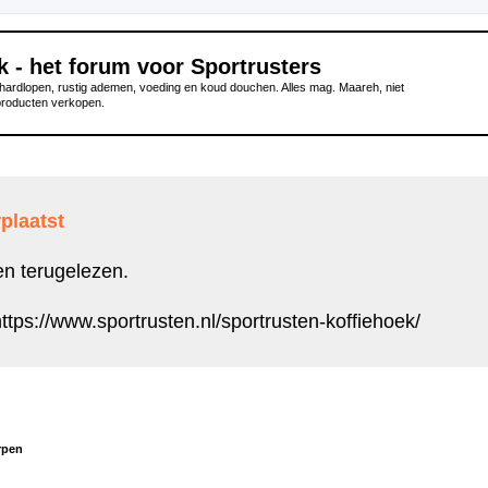
k - het forum voor Sportrusters
ardlopen, rustig ademen, voeding en koud douchen. Alles mag. Maareh, niet
producten verkopen.
plaatst
en terugelezen.
ttps://www.sportrusten.nl/sportrusten-koffiehoek/
rpen