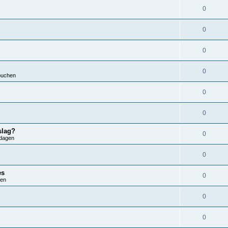
0
0
0
0
ouchen
0
0
slag?
0
dagen
0
es
0
ren
0
0