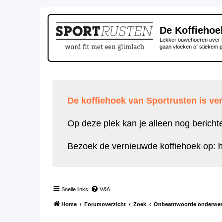
De Koffiehoe
Lekker ouwehoeren over h
gaan vloeken of stiekem 
De koffiehoek van Sportrusten is ver
Op deze plek kan je alleen nog bericht
Bezoek de vernieuwde koffiehoek op:
h
Snelle links
V&A
Home
Forumoverzicht
Zoek
Onbeantwoorde onderwe