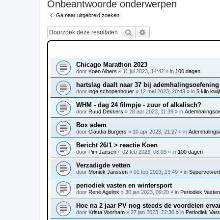
Onbeantwoorde onderwerpen
Ga naar uitgebreid zoeken
Zoek
Uitgebreid zoeken
ONDERWERPEN
Chicago Marathon 2023
door
Koen Albers
»
11 jul 2023, 14:42
» in
100 dagen
hartslag daalt naar 37 bij ademhalingsoefening
door
inge schopenhouer
»
12 mei 2023, 20:43
» in
5 kilo kwij
WHM - dag 24 filmpje - zuur of alkalisch?
door
Ruud Dekkers
»
28 apr 2023, 11:39
» in
Ademhalingsoef
Box adem
door
Claudia Burgers
»
10 apr 2023, 21:27
» in
Ademhalingso
Bericht 26/1 > reactie Koen
door
Pim Jansen
»
02 feb 2023, 08:09
» in
100 dagen
Verzadigde vetten
door
Moniek Janssen
»
01 feb 2023, 13:49
» in
Supervetver
periodiek vasten en wintersport
door
René Agelink
»
30 jan 2023, 09:20
» in
Periodiek Vasten 
Hoe na 2 jaar PV nog steeds de voordelen erva
door
Krista Voorham
»
27 jan 2023, 22:36
» in
Periodiek Vaste