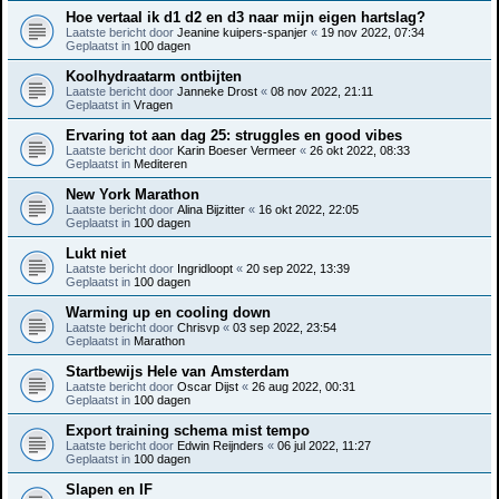
Hoe vertaal ik d1 d2 en d3 naar mijn eigen hartslag?
Laatste bericht door
Jeanine kuipers-spanjer
«
19 nov 2022, 07:34
Geplaatst in
100 dagen
Koolhydraatarm ontbijten
Laatste bericht door
Janneke Drost
«
08 nov 2022, 21:11
Geplaatst in
Vragen
Ervaring tot aan dag 25: struggles en good vibes
Laatste bericht door
Karin Boeser Vermeer
«
26 okt 2022, 08:33
Geplaatst in
Mediteren
New York Marathon
Laatste bericht door
Alina Bijzitter
«
16 okt 2022, 22:05
Geplaatst in
100 dagen
Lukt niet
Laatste bericht door
Ingridloopt
«
20 sep 2022, 13:39
Geplaatst in
100 dagen
Warming up en cooling down
Laatste bericht door
Chrisvp
«
03 sep 2022, 23:54
Geplaatst in
Marathon
Startbewijs Hele van Amsterdam
Laatste bericht door
Oscar Dijst
«
26 aug 2022, 00:31
Geplaatst in
100 dagen
Export training schema mist tempo
Laatste bericht door
Edwin Reijnders
«
06 jul 2022, 11:27
Geplaatst in
100 dagen
Slapen en IF