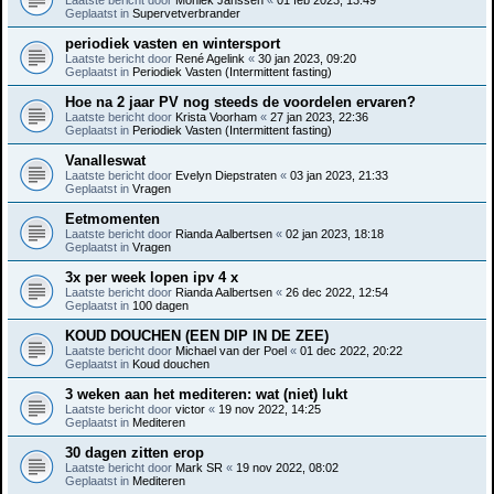
Geplaatst in
Supervetverbrander
periodiek vasten en wintersport
Laatste bericht door
René Agelink
«
30 jan 2023, 09:20
Geplaatst in
Periodiek Vasten (Intermittent fasting)
Hoe na 2 jaar PV nog steeds de voordelen ervaren?
Laatste bericht door
Krista Voorham
«
27 jan 2023, 22:36
Geplaatst in
Periodiek Vasten (Intermittent fasting)
Vanalleswat
Laatste bericht door
Evelyn Diepstraten
«
03 jan 2023, 21:33
Geplaatst in
Vragen
Eetmomenten
Laatste bericht door
Rianda Aalbertsen
«
02 jan 2023, 18:18
Geplaatst in
Vragen
3x per week lopen ipv 4 x
Laatste bericht door
Rianda Aalbertsen
«
26 dec 2022, 12:54
Geplaatst in
100 dagen
KOUD DOUCHEN (EEN DIP IN DE ZEE)
Laatste bericht door
Michael van der Poel
«
01 dec 2022, 20:22
Geplaatst in
Koud douchen
3 weken aan het mediteren: wat (niet) lukt
Laatste bericht door
victor
«
19 nov 2022, 14:25
Geplaatst in
Mediteren
30 dagen zitten erop
Laatste bericht door
Mark SR
«
19 nov 2022, 08:02
Geplaatst in
Mediteren