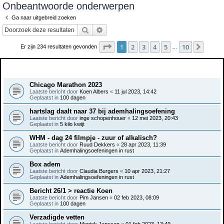
Onbeantwoorde onderwerpen
e
Ga naar uitgebreid zoeken
k
Zoek
Uitgebreid zoeken
Pagina
1
van
10
1
2
3
4
5
10
Volge
Er zijn 234 resultaten gevonden
…
Onderwerpen
Chicago Marathon 2023
Laatste bericht door
Koen Albers
«
11 jul 2023, 14:42
Geplaatst in
100 dagen
hartslag daalt naar 37 bij ademhalingsoefening
Laatste bericht door
inge schopenhouer
«
12 mei 2023, 20:43
Geplaatst in
5 kilo kwijt
WHM - dag 24 filmpje - zuur of alkalisch?
Laatste bericht door
Ruud Dekkers
«
28 apr 2023, 11:39
Geplaatst in
Ademhalingsoefeningen in rust
Box adem
Laatste bericht door
Claudia Burgers
«
10 apr 2023, 21:27
Geplaatst in
Ademhalingsoefeningen in rust
Bericht 26/1 > reactie Koen
Laatste bericht door
Pim Jansen
«
02 feb 2023, 08:09
Geplaatst in
100 dagen
Verzadigde vetten
Laatste bericht door
Moniek Janssen
«
01 feb 2023, 13:49