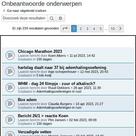
Onbeantwoorde onderwerpen
e
Ga naar uitgebreid zoeken
k
Zoek
Uitgebreid zoeken
Pagina
1
van
10
1
2
3
4
5
10
Volge
Er zijn 234 resultaten gevonden
…
Onderwerpen
Chicago Marathon 2023
Laatste bericht door
Koen Albers
«
11 jul 2023, 14:42
Geplaatst in
100 dagen
hartslag daalt naar 37 bij ademhalingsoefening
Laatste bericht door
inge schopenhouer
«
12 mei 2023, 20:43
Geplaatst in
5 kilo kwijt
WHM - dag 24 filmpje - zuur of alkalisch?
Laatste bericht door
Ruud Dekkers
«
28 apr 2023, 11:39
Geplaatst in
Ademhalingsoefeningen in rust
Box adem
Laatste bericht door
Claudia Burgers
«
10 apr 2023, 21:27
Geplaatst in
Ademhalingsoefeningen in rust
Bericht 26/1 > reactie Koen
Laatste bericht door
Pim Jansen
«
02 feb 2023, 08:09
Geplaatst in
100 dagen
Verzadigde vetten
Laatste bericht door
Moniek Janssen
«
01 feb 2023, 13:49