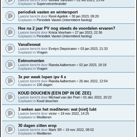
Geplaatst in
Supervetverbrander
periodiek vasten en wintersport
Laatste bericht door
René Agelink
«
30 jan 2023, 09:20
Geplaatst in
Periodiek Vasten (Intermittent fasting)
Hoe na 2 jaar PV nog steeds de voordelen ervaren?
Laatste bericht door
Krista Voorham
«
27 jan 2023, 22:36
Geplaatst in
Periodiek Vasten (Intermittent fasting)
Vanalleswat
Laatste bericht door
Evelyn Diepstraten
«
03 jan 2023, 21:33
Geplaatst in
Vragen
Eetmomenten
Laatste bericht door
Rianda Aalbertsen
«
02 jan 2023, 18:18
Geplaatst in
Vragen
3x per week lopen ipv 4 x
Laatste bericht door
Rianda Aalbertsen
«
26 dec 2022, 12:54
Geplaatst in
100 dagen
KOUD DOUCHEN (EEN DIP IN DE ZEE)
Laatste bericht door
Michael van der Poel
«
01 dec 2022, 20:22
Geplaatst in
Koud douchen
3 weken aan het mediteren: wat (niet) lukt
Laatste bericht door
victor
«
19 nov 2022, 14:25
Geplaatst in
Mediteren
30 dagen zitten erop
Laatste bericht door
Mark SR
«
19 nov 2022, 08:02
Geplaatst in
Mediteren