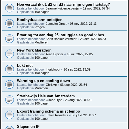
Hoe vertaal ik d1 d2 en d3 naar mijn eigen hartslag?
Laatste bericht door
Jeanine kuipers-spanjer
«
19 nov 2022, 07:34
Geplaatst in
100 dagen
Koolhydraatarm ontbijten
Laatste bericht door
Janneke Drost
«
08 nov 2022, 21:11
Geplaatst in
Vragen
Ervaring tot aan dag 25: struggles en good vibes
Laatste bericht door
Karin Boeser Vermeer
«
26 okt 2022, 08:33
Geplaatst in
Mediteren
New York Marathon
Laatste bericht door
Alina Bijzitter
«
16 okt 2022, 22:05
Geplaatst in
100 dagen
Lukt niet
Laatste bericht door
Ingridloopt
«
20 sep 2022, 13:39
Geplaatst in
100 dagen
Warming up en cooling down
Laatste bericht door
Chrisvp
«
03 sep 2022, 23:54
Geplaatst in
Marathon
Startbewijs Hele van Amsterdam
Laatste bericht door
Oscar Dijst
«
26 aug 2022, 00:31
Geplaatst in
100 dagen
Export training schema mist tempo
Laatste bericht door
Edwin Reijnders
«
06 jul 2022, 11:27
Geplaatst in
100 dagen
Slapen en IF