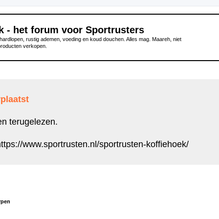
k - het forum voor Sportrusters
ardlopen, rustig ademen, voeding en koud douchen. Alles mag. Maareh, niet
producten verkopen.
plaatst
en terugelezen.
ttps://www.sportrusten.nl/sportrusten-koffiehoek/
rpen