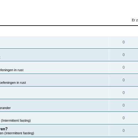
Er 
REACTIES
0
0
t
0
eningen in rust
0
efeningen in rust
0
0
brander
0
(Intermittent fasting)
ren?
0
n (Intermittent fasting)