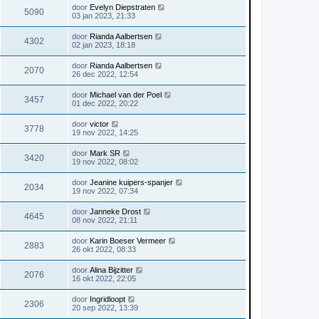
door
Evelyn Diepstraten
5090
03 jan 2023, 21:33
door
Rianda Aalbertsen
4302
02 jan 2023, 18:18
door
Rianda Aalbertsen
2070
26 dec 2022, 12:54
door
Michael van der Poel
3457
01 dec 2022, 20:22
door
victor
3778
19 nov 2022, 14:25
door
Mark SR
3420
19 nov 2022, 08:02
door
Jeanine kuipers-spanjer
2034
19 nov 2022, 07:34
door
Janneke Drost
4645
08 nov 2022, 21:11
door
Karin Boeser Vermeer
2883
26 okt 2022, 08:33
door
Alina Bijzitter
2076
16 okt 2022, 22:05
door
Ingridloopt
2306
20 sep 2022, 13:39