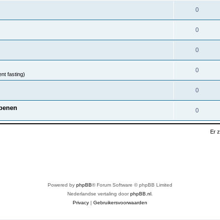
0
0
0
0
nt fasting)
0
nbenen
0
Er 
Powered by
phpBB
® Forum Software © phpBB Limited
Nederlandse vertaling door
phpBB.nl
.
Privacy
|
Gebruikersvoorwaarden