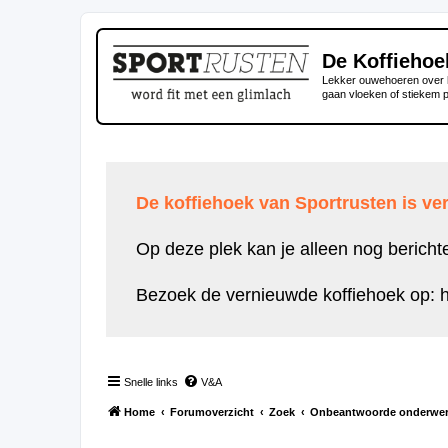
De Koffiehoe
Lekker ouwehoeren over h
gaan vloeken of stiekem 
De koffiehoek van Sportrusten is ver
Op deze plek kan je alleen nog bericht
Bezoek de vernieuwde koffiehoek op:
h
Snelle links
V&A
Home
Forumoverzicht
Zoek
Onbeantwoorde onderwe