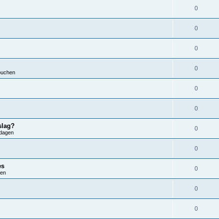
0
0
0
0
ouchen
0
0
slag?
0
dagen
0
es
0
ren
0
0