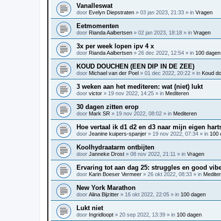
Vanalleswat
door
Evelyn Diepstraten
»
03 jan 2023, 21:33
» in
Vragen
Eetmomenten
door
Rianda Aalbertsen
»
02 jan 2023, 18:18
» in
Vragen
3x per week lopen ipv 4 x
door
Rianda Aalbertsen
»
26 dec 2022, 12:54
» in
100 dagen
KOUD DOUCHEN (EEN DIP IN DE ZEE)
door
Michael van der Poel
»
01 dec 2022, 20:22
» in
Koud d
3 weken aan het mediteren: wat (niet) lukt
door
victor
»
19 nov 2022, 14:25
» in
Mediteren
30 dagen zitten erop
door
Mark SR
»
19 nov 2022, 08:02
» in
Mediteren
Hoe vertaal ik d1 d2 en d3 naar mijn eigen hart
door
Jeanine kuipers-spanjer
»
19 nov 2022, 07:34
» in
100 
Koolhydraatarm ontbijten
door
Janneke Drost
»
08 nov 2022, 21:11
» in
Vragen
Ervaring tot aan dag 25: struggles en good vib
door
Karin Boeser Vermeer
»
26 okt 2022, 08:33
» in
Medite
New York Marathon
door
Alina Bijzitter
»
16 okt 2022, 22:05
» in
100 dagen
Lukt niet
door
Ingridloopt
»
20 sep 2022, 13:39
» in
100 dagen