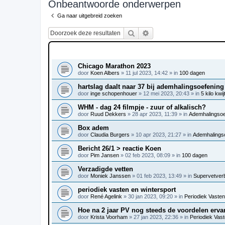
Onbeantwoorde onderwerpen
Ga naar uitgebreid zoeken
Zoek
Uitgebreid zoeken
ONDERWERPEN
Chicago Marathon 2023
door
Koen Albers
»
11 jul 2023, 14:42
» in
100 dagen
hartslag daalt naar 37 bij ademhalingsoefening
door
inge schopenhouer
»
12 mei 2023, 20:43
» in
5 kilo kwij
WHM - dag 24 filmpje - zuur of alkalisch?
door
Ruud Dekkers
»
28 apr 2023, 11:39
» in
Ademhalingsoef
Box adem
door
Claudia Burgers
»
10 apr 2023, 21:27
» in
Ademhalingso
Bericht 26/1 > reactie Koen
door
Pim Jansen
»
02 feb 2023, 08:09
» in
100 dagen
Verzadigde vetten
door
Moniek Janssen
»
01 feb 2023, 13:49
» in
Supervetver
periodiek vasten en wintersport
door
René Agelink
»
30 jan 2023, 09:20
» in
Periodiek Vasten 
Hoe na 2 jaar PV nog steeds de voordelen erva
door
Krista Voorham
»
27 jan 2023, 22:36
» in
Periodiek Vaste