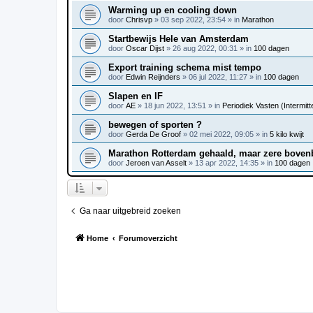
Warming up en cooling down
door
Chrisvp
»
03 sep 2022, 23:54
» in
Marathon
Startbewijs Hele van Amsterdam
door
Oscar Dijst
»
26 aug 2022, 00:31
» in
100 dagen
Export training schema mist tempo
door
Edwin Reijnders
»
06 jul 2022, 11:27
» in
100 dagen
Slapen en IF
door
AE
»
18 jun 2022, 13:51
» in
Periodiek Vasten (Intermitte
bewegen of sporten ?
door
Gerda De Groof
»
02 mei 2022, 09:05
» in
5 kilo kwijt
Marathon Rotterdam gehaald, maar zere bove
door
Jeroen van Asselt
»
13 apr 2022, 14:35
» in
100 dagen
Ga naar uitgebreid zoeken
Home
Forumoverzicht