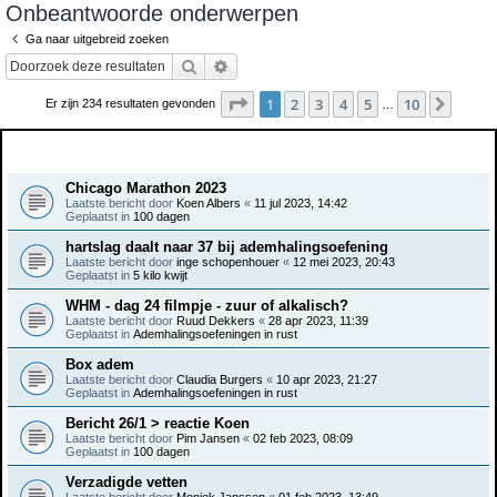
Onbeantwoorde onderwerpen
e
Ga naar uitgebreid zoeken
k
Zoek
Uitgebreid zoeken
Pagina
1
van
10
1
2
3
4
5
10
Volge
Er zijn 234 resultaten gevonden
…
Onderwerpen
Chicago Marathon 2023
Laatste bericht door
Koen Albers
«
11 jul 2023, 14:42
Geplaatst in
100 dagen
hartslag daalt naar 37 bij ademhalingsoefening
Laatste bericht door
inge schopenhouer
«
12 mei 2023, 20:43
Geplaatst in
5 kilo kwijt
WHM - dag 24 filmpje - zuur of alkalisch?
Laatste bericht door
Ruud Dekkers
«
28 apr 2023, 11:39
Geplaatst in
Ademhalingsoefeningen in rust
Box adem
Laatste bericht door
Claudia Burgers
«
10 apr 2023, 21:27
Geplaatst in
Ademhalingsoefeningen in rust
Bericht 26/1 > reactie Koen
Laatste bericht door
Pim Jansen
«
02 feb 2023, 08:09
Geplaatst in
100 dagen
Verzadigde vetten
Laatste bericht door
Moniek Janssen
«
01 feb 2023, 13:49