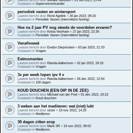
Geplaatst in
Supervetverbrander
periodiek vasten en wintersport
Laatste bericht door
René Agelink
«
30 jan 2023, 09:20
Geplaatst in
Periodiek Vasten (Intermittent fasting)
Hoe na 2 jaar PV nog steeds de voordelen ervaren?
Laatste bericht door
Krista Voorham
«
27 jan 2023, 22:36
Geplaatst in
Periodiek Vasten (Intermittent fasting)
Vanalleswat
Laatste bericht door
Evelyn Diepstraten
«
03 jan 2023, 21:33
Geplaatst in
Vragen
Eetmomenten
Laatste bericht door
Rianda Aalbertsen
«
02 jan 2023, 18:18
Geplaatst in
Vragen
3x per week lopen ipv 4 x
Laatste bericht door
Rianda Aalbertsen
«
26 dec 2022, 12:54
Geplaatst in
100 dagen
KOUD DOUCHEN (EEN DIP IN DE ZEE)
Laatste bericht door
Michael van der Poel
«
01 dec 2022, 20:22
Geplaatst in
Koud douchen
3 weken aan het mediteren: wat (niet) lukt
Laatste bericht door
victor
«
19 nov 2022, 14:25
Geplaatst in
Mediteren
30 dagen zitten erop
Laatste bericht door
Mark SR
«
19 nov 2022, 08:02
Geplaatst in
Mediteren