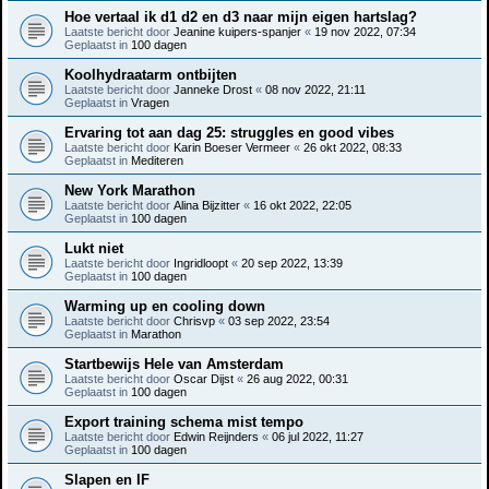
Hoe vertaal ik d1 d2 en d3 naar mijn eigen hartslag?
Laatste bericht door
Jeanine kuipers-spanjer
«
19 nov 2022, 07:34
Geplaatst in
100 dagen
Koolhydraatarm ontbijten
Laatste bericht door
Janneke Drost
«
08 nov 2022, 21:11
Geplaatst in
Vragen
Ervaring tot aan dag 25: struggles en good vibes
Laatste bericht door
Karin Boeser Vermeer
«
26 okt 2022, 08:33
Geplaatst in
Mediteren
New York Marathon
Laatste bericht door
Alina Bijzitter
«
16 okt 2022, 22:05
Geplaatst in
100 dagen
Lukt niet
Laatste bericht door
Ingridloopt
«
20 sep 2022, 13:39
Geplaatst in
100 dagen
Warming up en cooling down
Laatste bericht door
Chrisvp
«
03 sep 2022, 23:54
Geplaatst in
Marathon
Startbewijs Hele van Amsterdam
Laatste bericht door
Oscar Dijst
«
26 aug 2022, 00:31
Geplaatst in
100 dagen
Export training schema mist tempo
Laatste bericht door
Edwin Reijnders
«
06 jul 2022, 11:27
Geplaatst in
100 dagen
Slapen en IF