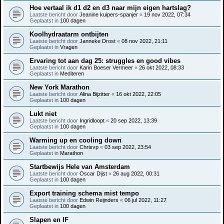
Hoe vertaal ik d1 d2 en d3 naar mijn eigen hartslag?
Laatste bericht door
Jeanine kuipers-spanjer
«
19 nov 2022, 07:34
Geplaatst in
100 dagen
Koolhydraatarm ontbijten
Laatste bericht door
Janneke Drost
«
08 nov 2022, 21:11
Geplaatst in
Vragen
Ervaring tot aan dag 25: struggles en good vibes
Laatste bericht door
Karin Boeser Vermeer
«
26 okt 2022, 08:33
Geplaatst in
Mediteren
New York Marathon
Laatste bericht door
Alina Bijzitter
«
16 okt 2022, 22:05
Geplaatst in
100 dagen
Lukt niet
Laatste bericht door
Ingridloopt
«
20 sep 2022, 13:39
Geplaatst in
100 dagen
Warming up en cooling down
Laatste bericht door
Chrisvp
«
03 sep 2022, 23:54
Geplaatst in
Marathon
Startbewijs Hele van Amsterdam
Laatste bericht door
Oscar Dijst
«
26 aug 2022, 00:31
Geplaatst in
100 dagen
Export training schema mist tempo
Laatste bericht door
Edwin Reijnders
«
06 jul 2022, 11:27
Geplaatst in
100 dagen
Slapen en IF