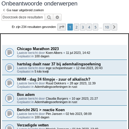
Onbeantwoorde onderwerpen
e
Ga naar uitgebreid zoeken
k
Zoek
Uitgebreid zoeken
Pagina
1
van
10
1
2
3
4
5
10
Volge
Er zijn 234 resultaten gevonden
…
Onderwerpen
Chicago Marathon 2023
Laatste bericht door
Koen Albers
«
11 jul 2023, 14:42
Geplaatst in
100 dagen
hartslag daalt naar 37 bij ademhalingsoefening
Laatste bericht door
inge schopenhouer
«
12 mei 2023, 20:43
Geplaatst in
5 kilo kwijt
WHM - dag 24 filmpje - zuur of alkalisch?
Laatste bericht door
Ruud Dekkers
«
28 apr 2023, 11:39
Geplaatst in
Ademhalingsoefeningen in rust
Box adem
Laatste bericht door
Claudia Burgers
«
10 apr 2023, 21:27
Geplaatst in
Ademhalingsoefeningen in rust
Bericht 26/1 > reactie Koen
Laatste bericht door
Pim Jansen
«
02 feb 2023, 08:09
Geplaatst in
100 dagen
Verzadigde vetten
Laatste bericht door
Moniek Janssen
«
01 feb 2023, 13:49