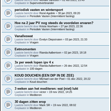
Geplaatst in
Supervetverbrander
periodiek vasten en wintersport
Laatste bericht door
René Agelink
«
30 jan 2023, 09:20
Geplaatst in
Periodiek Vasten (Intermittent fasting)
Hoe na 2 jaar PV nog steeds de voordelen ervaren?
Laatste bericht door
Krista Voorham
«
27 jan 2023, 22:36
Geplaatst in
Periodiek Vasten (Intermittent fasting)
Vanalleswat
Laatste bericht door
Evelyn Diepstraten
«
03 jan 2023, 21:33
Geplaatst in
Vragen
Eetmomenten
Laatste bericht door
Rianda Aalbertsen
«
02 jan 2023, 18:18
Geplaatst in
Vragen
3x per week lopen ipv 4 x
Laatste bericht door
Rianda Aalbertsen
«
26 dec 2022, 12:54
Geplaatst in
100 dagen
KOUD DOUCHEN (EEN DIP IN DE ZEE)
Laatste bericht door
Michael van der Poel
«
01 dec 2022, 20:22
Geplaatst in
Koud douchen
3 weken aan het mediteren: wat (niet) lukt
Laatste bericht door
victor
«
19 nov 2022, 14:25
Geplaatst in
Mediteren
30 dagen zitten erop
Laatste bericht door
Mark SR
«
19 nov 2022, 08:02
Geplaatst in
Mediteren