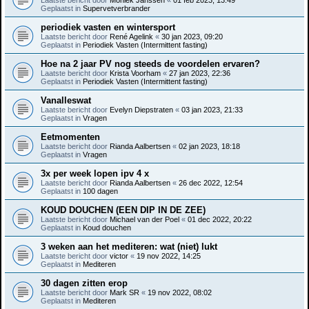
Geplaatst in
Supervetverbrander
periodiek vasten en wintersport
Laatste bericht door
René Agelink
«
30 jan 2023, 09:20
Geplaatst in
Periodiek Vasten (Intermittent fasting)
Hoe na 2 jaar PV nog steeds de voordelen ervaren?
Laatste bericht door
Krista Voorham
«
27 jan 2023, 22:36
Geplaatst in
Periodiek Vasten (Intermittent fasting)
Vanalleswat
Laatste bericht door
Evelyn Diepstraten
«
03 jan 2023, 21:33
Geplaatst in
Vragen
Eetmomenten
Laatste bericht door
Rianda Aalbertsen
«
02 jan 2023, 18:18
Geplaatst in
Vragen
3x per week lopen ipv 4 x
Laatste bericht door
Rianda Aalbertsen
«
26 dec 2022, 12:54
Geplaatst in
100 dagen
KOUD DOUCHEN (EEN DIP IN DE ZEE)
Laatste bericht door
Michael van der Poel
«
01 dec 2022, 20:22
Geplaatst in
Koud douchen
3 weken aan het mediteren: wat (niet) lukt
Laatste bericht door
victor
«
19 nov 2022, 14:25
Geplaatst in
Mediteren
30 dagen zitten erop
Laatste bericht door
Mark SR
«
19 nov 2022, 08:02
Geplaatst in
Mediteren