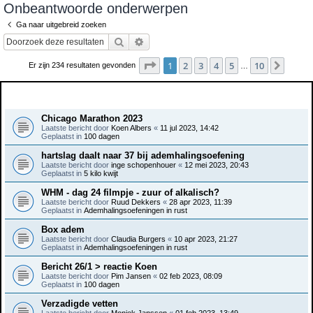
Onbeantwoorde onderwerpen
e
Ga naar uitgebreid zoeken
k
Zoek
Uitgebreid zoeken
Pagina
1
van
10
1
2
3
4
5
10
Volge
Er zijn 234 resultaten gevonden
…
Onderwerpen
Chicago Marathon 2023
Laatste bericht door
Koen Albers
«
11 jul 2023, 14:42
Geplaatst in
100 dagen
hartslag daalt naar 37 bij ademhalingsoefening
Laatste bericht door
inge schopenhouer
«
12 mei 2023, 20:43
Geplaatst in
5 kilo kwijt
WHM - dag 24 filmpje - zuur of alkalisch?
Laatste bericht door
Ruud Dekkers
«
28 apr 2023, 11:39
Geplaatst in
Ademhalingsoefeningen in rust
Box adem
Laatste bericht door
Claudia Burgers
«
10 apr 2023, 21:27
Geplaatst in
Ademhalingsoefeningen in rust
Bericht 26/1 > reactie Koen
Laatste bericht door
Pim Jansen
«
02 feb 2023, 08:09
Geplaatst in
100 dagen
Verzadigde vetten
Laatste bericht door
Moniek Janssen
«
01 feb 2023, 13:49