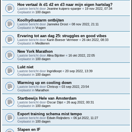
Hoe vertaal ik d1 d2 en d3 naar mijn eigen hartslag?
Laatste bericht door
Jeanine kuipers-spanjer
«
19 nov 2022, 07:34
Geplaatst in
100 dagen
Koolhydraatarm ontbijten
Laatste bericht door
Janneke Drost
«
08 nov 2022, 21:11
Geplaatst in
Vragen
Ervaring tot aan dag 25: struggles en good vibes
Laatste bericht door
Karin Boeser Vermeer
«
26 okt 2022, 08:33
Geplaatst in
Mediteren
New York Marathon
Laatste bericht door
Alina Bijzitter
«
16 okt 2022, 22:05
Geplaatst in
100 dagen
Lukt niet
Laatste bericht door
Ingridloopt
«
20 sep 2022, 13:39
Geplaatst in
100 dagen
Warming up en cooling down
Laatste bericht door
Chrisvp
«
03 sep 2022, 23:54
Geplaatst in
Marathon
Startbewijs Hele van Amsterdam
Laatste bericht door
Oscar Dijst
«
26 aug 2022, 00:31
Geplaatst in
100 dagen
Export training schema mist tempo
Laatste bericht door
Edwin Reijnders
«
06 jul 2022, 11:27
Geplaatst in
100 dagen
Slapen en IF