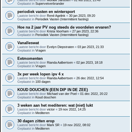
Geplaatst in
Supervetverbrander
periodiek vasten en wintersport
Laatste bericht door
René Agelink
«
30 jan 2023, 09:20
Geplaatst in
Periodiek Vasten (Intermittent fasting)
Hoe na 2 jaar PV nog steeds de voordelen ervaren?
Laatste bericht door
Krista Voorham
«
27 jan 2023, 22:36
Geplaatst in
Periodiek Vasten (Intermittent fasting)
Vanalleswat
Laatste bericht door
Evelyn Diepstraten
«
03 jan 2023, 21:33
Geplaatst in
Vragen
Eetmomenten
Laatste bericht door
Rianda Aalbertsen
«
02 jan 2023, 18:18
Geplaatst in
Vragen
3x per week lopen ipv 4 x
Laatste bericht door
Rianda Aalbertsen
«
26 dec 2022, 12:54
Geplaatst in
100 dagen
KOUD DOUCHEN (EEN DIP IN DE ZEE)
Laatste bericht door
Michael van der Poel
«
01 dec 2022, 20:22
Geplaatst in
Koud douchen
3 weken aan het mediteren: wat (niet) lukt
Laatste bericht door
victor
«
19 nov 2022, 14:25
Geplaatst in
Mediteren
30 dagen zitten erop
Laatste bericht door
Mark SR
«
19 nov 2022, 08:02
Geplaatst in
Mediteren