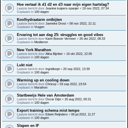
Hoe vertaal ik d1 d2 en d3 naar mijn eigen hartslag?
Laatste bericht door
Jeanine kuipers-spanjer
«
19 nov 2022, 07:34
Geplaatst in
100 dagen
Koolhydraatarm ontbijten
Laatste bericht door
Janneke Drost
«
08 nov 2022, 21:11
Geplaatst in
Vragen
Ervaring tot aan dag 25: struggles en good vibes
Laatste bericht door
Karin Boeser Vermeer
«
26 okt 2022, 08:33
Geplaatst in
Mediteren
New York Marathon
Laatste bericht door
Alina Bijzitter
«
16 okt 2022, 22:05
Geplaatst in
100 dagen
Lukt niet
Laatste bericht door
Ingridloopt
«
20 sep 2022, 13:39
Geplaatst in
100 dagen
Warming up en cooling down
Laatste bericht door
Chrisvp
«
03 sep 2022, 23:54
Geplaatst in
Marathon
Startbewijs Hele van Amsterdam
Laatste bericht door
Oscar Dijst
«
26 aug 2022, 00:31
Geplaatst in
100 dagen
Export training schema mist tempo
Laatste bericht door
Edwin Reijnders
«
06 jul 2022, 11:27
Geplaatst in
100 dagen
Slapen en IF