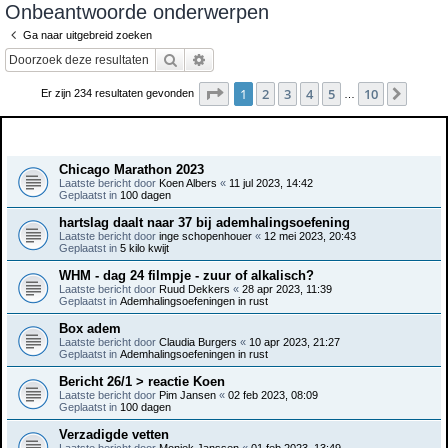
Onbeantwoorde onderwerpen
e
Ga naar uitgebreid zoeken
k
Zoek
Uitgebreid zoeken
Pagina
1
van
10
1
2
3
4
5
10
Volge
Er zijn 234 resultaten gevonden
…
Onderwerpen
Chicago Marathon 2023
Laatste bericht door
Koen Albers
«
11 jul 2023, 14:42
Geplaatst in
100 dagen
hartslag daalt naar 37 bij ademhalingsoefening
Laatste bericht door
inge schopenhouer
«
12 mei 2023, 20:43
Geplaatst in
5 kilo kwijt
WHM - dag 24 filmpje - zuur of alkalisch?
Laatste bericht door
Ruud Dekkers
«
28 apr 2023, 11:39
Geplaatst in
Ademhalingsoefeningen in rust
Box adem
Laatste bericht door
Claudia Burgers
«
10 apr 2023, 21:27
Geplaatst in
Ademhalingsoefeningen in rust
Bericht 26/1 > reactie Koen
Laatste bericht door
Pim Jansen
«
02 feb 2023, 08:09
Geplaatst in
100 dagen
Verzadigde vetten
Laatste bericht door
Moniek Janssen
«
01 feb 2023, 13:49