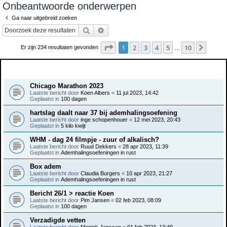
Onbeantwoorde onderwerpen
e
Ga naar uitgebreid zoeken
k
Zoek
Uitgebreid zoeken
Pagina
1
van
10
1
2
3
4
5
10
Volge
Er zijn 234 resultaten gevonden
…
Onderwerpen
Chicago Marathon 2023
Laatste bericht door
Koen Albers
«
11 jul 2023, 14:42
Geplaatst in
100 dagen
hartslag daalt naar 37 bij ademhalingsoefening
Laatste bericht door
inge schopenhouer
«
12 mei 2023, 20:43
Geplaatst in
5 kilo kwijt
WHM - dag 24 filmpje - zuur of alkalisch?
Laatste bericht door
Ruud Dekkers
«
28 apr 2023, 11:39
Geplaatst in
Ademhalingsoefeningen in rust
Box adem
Laatste bericht door
Claudia Burgers
«
10 apr 2023, 21:27
Geplaatst in
Ademhalingsoefeningen in rust
Bericht 26/1 > reactie Koen
Laatste bericht door
Pim Jansen
«
02 feb 2023, 08:09
Geplaatst in
100 dagen
Verzadigde vetten
Laatste bericht door
Moniek Janssen
«
01 feb 2023, 13:49