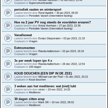
Geplaatst in
Supervetverbrander
periodiek vasten en wintersport
Laatste bericht door
René Agelink
«
30 jan 2023, 09:20
Geplaatst in
Periodiek Vasten (Intermittent fasting)
Hoe na 2 jaar PV nog steeds de voordelen ervaren?
Laatste bericht door
Krista Voorham
«
27 jan 2023, 22:36
Geplaatst in
Periodiek Vasten (Intermittent fasting)
Vanalleswat
Laatste bericht door
Evelyn Diepstraten
«
03 jan 2023, 21:33
Geplaatst in
Vragen
Eetmomenten
Laatste bericht door
Rianda Aalbertsen
«
02 jan 2023, 18:18
Geplaatst in
Vragen
3x per week lopen ipv 4 x
Laatste bericht door
Rianda Aalbertsen
«
26 dec 2022, 12:54
Geplaatst in
100 dagen
KOUD DOUCHEN (EEN DIP IN DE ZEE)
Laatste bericht door
Michael van der Poel
«
01 dec 2022, 20:22
Geplaatst in
Koud douchen
3 weken aan het mediteren: wat (niet) lukt
Laatste bericht door
victor
«
19 nov 2022, 14:25
Geplaatst in
Mediteren
30 dagen zitten erop
Laatste bericht door
Mark SR
«
19 nov 2022, 08:02
Geplaatst in
Mediteren