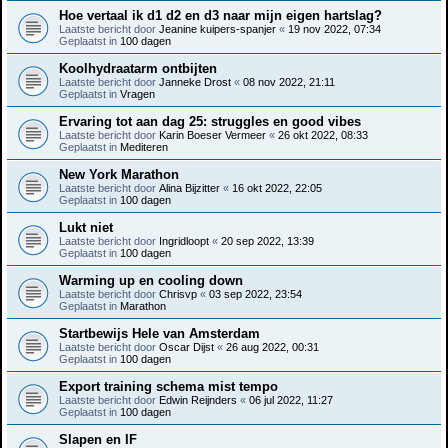
Hoe vertaal ik d1 d2 en d3 naar mijn eigen hartslag?
Laatste bericht door
Jeanine kuipers-spanjer
«
19 nov 2022, 07:34
Geplaatst in
100 dagen
Koolhydraatarm ontbijten
Laatste bericht door
Janneke Drost
«
08 nov 2022, 21:11
Geplaatst in
Vragen
Ervaring tot aan dag 25: struggles en good vibes
Laatste bericht door
Karin Boeser Vermeer
«
26 okt 2022, 08:33
Geplaatst in
Mediteren
New York Marathon
Laatste bericht door
Alina Bijzitter
«
16 okt 2022, 22:05
Geplaatst in
100 dagen
Lukt niet
Laatste bericht door
Ingridloopt
«
20 sep 2022, 13:39
Geplaatst in
100 dagen
Warming up en cooling down
Laatste bericht door
Chrisvp
«
03 sep 2022, 23:54
Geplaatst in
Marathon
Startbewijs Hele van Amsterdam
Laatste bericht door
Oscar Dijst
«
26 aug 2022, 00:31
Geplaatst in
100 dagen
Export training schema mist tempo
Laatste bericht door
Edwin Reijnders
«
06 jul 2022, 11:27
Geplaatst in
100 dagen
Slapen en IF