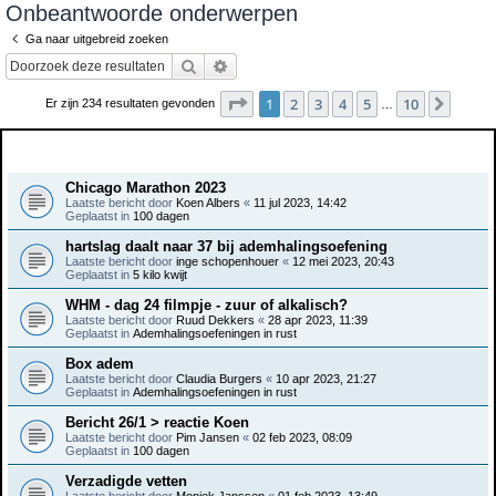
Onbeantwoorde onderwerpen
e
Ga naar uitgebreid zoeken
k
Zoek
Uitgebreid zoeken
Pagina
1
van
10
1
2
3
4
5
10
Volge
Er zijn 234 resultaten gevonden
…
Onderwerpen
Chicago Marathon 2023
Laatste bericht door
Koen Albers
«
11 jul 2023, 14:42
Geplaatst in
100 dagen
hartslag daalt naar 37 bij ademhalingsoefening
Laatste bericht door
inge schopenhouer
«
12 mei 2023, 20:43
Geplaatst in
5 kilo kwijt
WHM - dag 24 filmpje - zuur of alkalisch?
Laatste bericht door
Ruud Dekkers
«
28 apr 2023, 11:39
Geplaatst in
Ademhalingsoefeningen in rust
Box adem
Laatste bericht door
Claudia Burgers
«
10 apr 2023, 21:27
Geplaatst in
Ademhalingsoefeningen in rust
Bericht 26/1 > reactie Koen
Laatste bericht door
Pim Jansen
«
02 feb 2023, 08:09
Geplaatst in
100 dagen
Verzadigde vetten
Laatste bericht door
Moniek Janssen
«
01 feb 2023, 13:49