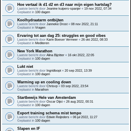
Hoe vertaal ik d1 d2 en d3 naar mijn eigen hartslag?
Laatste bericht door
Jeanine kuipers-spanjer
«
19 nov 2022, 07:34
Geplaatst in
100 dagen
Koolhydraatarm ontbijten
Laatste bericht door
Janneke Drost
«
08 nov 2022, 21:11
Geplaatst in
Vragen
Ervaring tot aan dag 25: struggles en good vibes
Laatste bericht door
Karin Boeser Vermeer
«
26 okt 2022, 08:33
Geplaatst in
Mediteren
New York Marathon
Laatste bericht door
Alina Bijzitter
«
16 okt 2022, 22:05
Geplaatst in
100 dagen
Lukt niet
Laatste bericht door
Ingridloopt
«
20 sep 2022, 13:39
Geplaatst in
100 dagen
Warming up en cooling down
Laatste bericht door
Chrisvp
«
03 sep 2022, 23:54
Geplaatst in
Marathon
Startbewijs Hele van Amsterdam
Laatste bericht door
Oscar Dijst
«
26 aug 2022, 00:31
Geplaatst in
100 dagen
Export training schema mist tempo
Laatste bericht door
Edwin Reijnders
«
06 jul 2022, 11:27
Geplaatst in
100 dagen
Slapen en IF