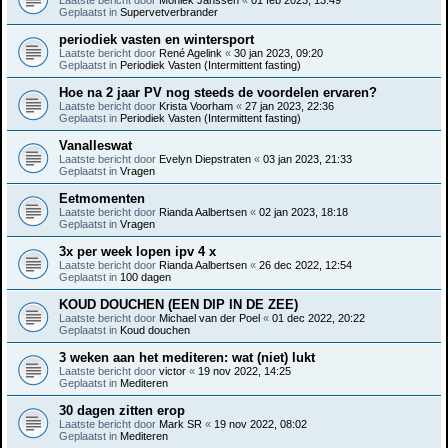
Geplaatst in
Supervetverbrander
periodiek vasten en wintersport
Laatste bericht door
René Agelink
«
30 jan 2023, 09:20
Geplaatst in
Periodiek Vasten (Intermittent fasting)
Hoe na 2 jaar PV nog steeds de voordelen ervaren?
Laatste bericht door
Krista Voorham
«
27 jan 2023, 22:36
Geplaatst in
Periodiek Vasten (Intermittent fasting)
Vanalleswat
Laatste bericht door
Evelyn Diepstraten
«
03 jan 2023, 21:33
Geplaatst in
Vragen
Eetmomenten
Laatste bericht door
Rianda Aalbertsen
«
02 jan 2023, 18:18
Geplaatst in
Vragen
3x per week lopen ipv 4 x
Laatste bericht door
Rianda Aalbertsen
«
26 dec 2022, 12:54
Geplaatst in
100 dagen
KOUD DOUCHEN (EEN DIP IN DE ZEE)
Laatste bericht door
Michael van der Poel
«
01 dec 2022, 20:22
Geplaatst in
Koud douchen
3 weken aan het mediteren: wat (niet) lukt
Laatste bericht door
victor
«
19 nov 2022, 14:25
Geplaatst in
Mediteren
30 dagen zitten erop
Laatste bericht door
Mark SR
«
19 nov 2022, 08:02
Geplaatst in
Mediteren