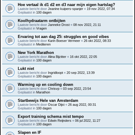
Hoe vertaal ik d1 d2 en d3 naar mijn eigen hartslag?
Laatste bericht door
Jeanine kuipers-spanjer
«
19 nov 2022, 07:34
Geplaatst in
100 dagen
Koolhydraatarm ontbijten
Laatste bericht door
Janneke Drost
«
08 nov 2022, 21:11
Geplaatst in
Vragen
Ervaring tot aan dag 25: struggles en good vibes
Laatste bericht door
Karin Boeser Vermeer
«
26 okt 2022, 08:33
Geplaatst in
Mediteren
New York Marathon
Laatste bericht door
Alina Bijzitter
«
16 okt 2022, 22:05
Geplaatst in
100 dagen
Lukt niet
Laatste bericht door
Ingridloopt
«
20 sep 2022, 13:39
Geplaatst in
100 dagen
Warming up en cooling down
Laatste bericht door
Chrisvp
«
03 sep 2022, 23:54
Geplaatst in
Marathon
Startbewijs Hele van Amsterdam
Laatste bericht door
Oscar Dijst
«
26 aug 2022, 00:31
Geplaatst in
100 dagen
Export training schema mist tempo
Laatste bericht door
Edwin Reijnders
«
06 jul 2022, 11:27
Geplaatst in
100 dagen
Slapen en IF