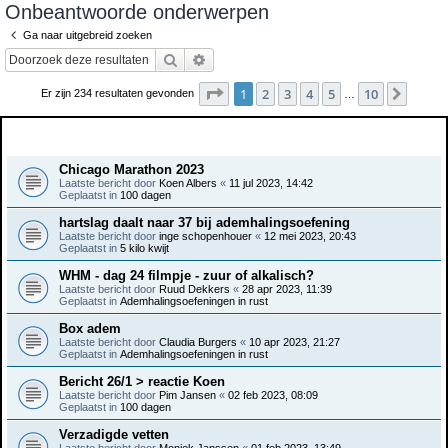
Onbeantwoorde onderwerpen
e
Ga naar uitgebreid zoeken
k
Zoek
Uitgebreid zoeken
Pagina
1
van
10
1
2
3
4
5
10
Volge
Er zijn 234 resultaten gevonden
…
Onderwerpen
Chicago Marathon 2023
Laatste bericht door
Koen Albers
«
11 jul 2023, 14:42
Geplaatst in
100 dagen
hartslag daalt naar 37 bij ademhalingsoefening
Laatste bericht door
inge schopenhouer
«
12 mei 2023, 20:43
Geplaatst in
5 kilo kwijt
WHM - dag 24 filmpje - zuur of alkalisch?
Laatste bericht door
Ruud Dekkers
«
28 apr 2023, 11:39
Geplaatst in
Ademhalingsoefeningen in rust
Box adem
Laatste bericht door
Claudia Burgers
«
10 apr 2023, 21:27
Geplaatst in
Ademhalingsoefeningen in rust
Bericht 26/1 > reactie Koen
Laatste bericht door
Pim Jansen
«
02 feb 2023, 08:09
Geplaatst in
100 dagen
Verzadigde vetten
Laatste bericht door
Moniek Janssen
«
01 feb 2023, 13:49