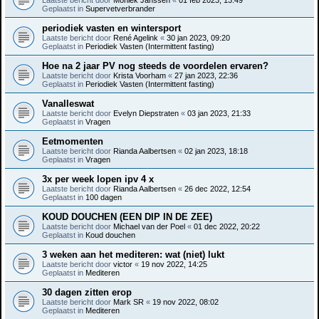
Geplaatst in
Supervetverbrander
periodiek vasten en wintersport
Laatste bericht door
René Agelink
«
30 jan 2023, 09:20
Geplaatst in
Periodiek Vasten (Intermittent fasting)
Hoe na 2 jaar PV nog steeds de voordelen ervaren?
Laatste bericht door
Krista Voorham
«
27 jan 2023, 22:36
Geplaatst in
Periodiek Vasten (Intermittent fasting)
Vanalleswat
Laatste bericht door
Evelyn Diepstraten
«
03 jan 2023, 21:33
Geplaatst in
Vragen
Eetmomenten
Laatste bericht door
Rianda Aalbertsen
«
02 jan 2023, 18:18
Geplaatst in
Vragen
3x per week lopen ipv 4 x
Laatste bericht door
Rianda Aalbertsen
«
26 dec 2022, 12:54
Geplaatst in
100 dagen
KOUD DOUCHEN (EEN DIP IN DE ZEE)
Laatste bericht door
Michael van der Poel
«
01 dec 2022, 20:22
Geplaatst in
Koud douchen
3 weken aan het mediteren: wat (niet) lukt
Laatste bericht door
victor
«
19 nov 2022, 14:25
Geplaatst in
Mediteren
30 dagen zitten erop
Laatste bericht door
Mark SR
«
19 nov 2022, 08:02
Geplaatst in
Mediteren