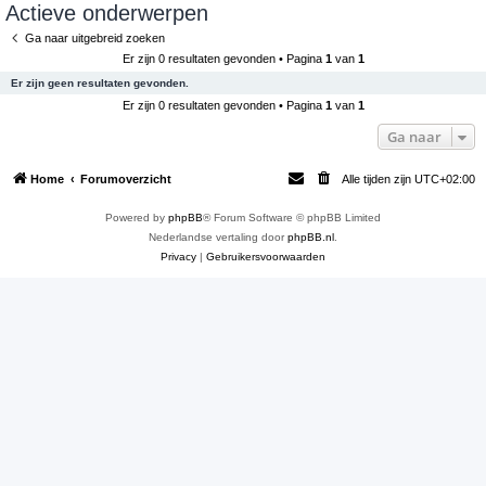
Actieve onderwerpen
e
Ga naar uitgebreid zoeken
k
Er zijn 0 resultaten gevonden • Pagina
1
van
1
Er zijn geen resultaten gevonden.
Er zijn 0 resultaten gevonden • Pagina
1
van
1
Ga naar
Home
Forumoverzicht
Alle tijden zijn
UTC+02:00
Powered by
phpBB
® Forum Software © phpBB Limited
Nederlandse vertaling door
phpBB.nl
.
Privacy
|
Gebruikersvoorwaarden