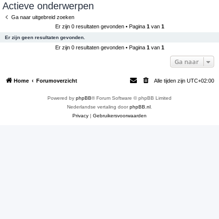
Actieve onderwerpen
e
Ga naar uitgebreid zoeken
k
Er zijn 0 resultaten gevonden • Pagina
1
van
1
Er zijn geen resultaten gevonden.
Er zijn 0 resultaten gevonden • Pagina
1
van
1
Ga naar
Home
Forumoverzicht
Alle tijden zijn
UTC+02:00
Powered by
phpBB
® Forum Software © phpBB Limited
Nederlandse vertaling door
phpBB.nl
.
Privacy
|
Gebruikersvoorwaarden