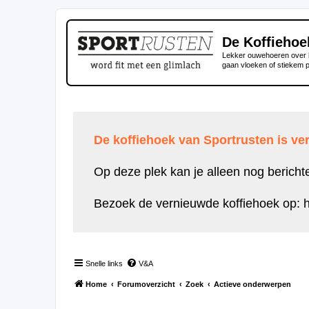
De Koffiehoe
Lekker ouwehoeren over h
gaan vloeken of stiekem 
De koffiehoek van Sportrusten is ver
Op deze plek kan je alleen nog bericht
Bezoek de vernieuwde koffiehoek op:
h
Snelle links
V&A
Home
Forumoverzicht
Zoek
Actieve onderwerpen