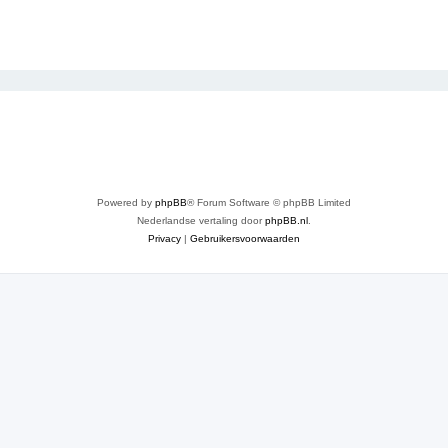
Powered by
phpBB
® Forum Software © phpBB Limited
Nederlandse vertaling door
phpBB.nl
.
Privacy
|
Gebruikersvoorwaarden