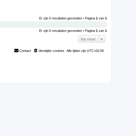
Er zijn 0 resultaten gevonden • Pagina
1
van
1
Er zijn 0 resultaten gevonden • Pagina
1
van
1
Ga naar
Contact
Verwijder cookies
Alle tijden zijn
UTC+02:00