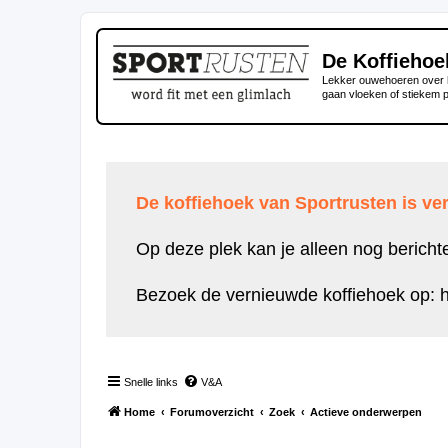
De Koffiehoe
Lekker ouwehoeren over h
gaan vloeken of stiekem 
De koffiehoek van Sportrusten is ver
Op deze plek kan je alleen nog bericht
Bezoek de vernieuwde koffiehoek op:
h
Snelle links
V&A
Home
Forumoverzicht
Zoek
Actieve onderwerpen