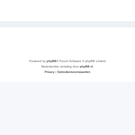
Powered by
phpBB
® Forum Software © phpBB Limited
Nederlandse vertaling door
phpBB.nl
.
Privacy
|
Gebruikersvoorwaarden