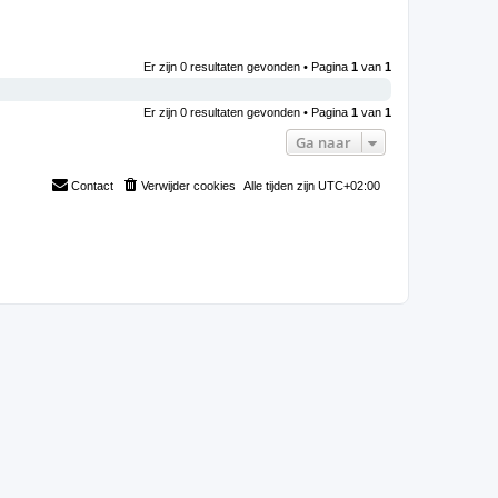
Er zijn 0 resultaten gevonden • Pagina
1
van
1
Er zijn 0 resultaten gevonden • Pagina
1
van
1
Ga naar
Contact
Verwijder cookies
Alle tijden zijn
UTC+02:00