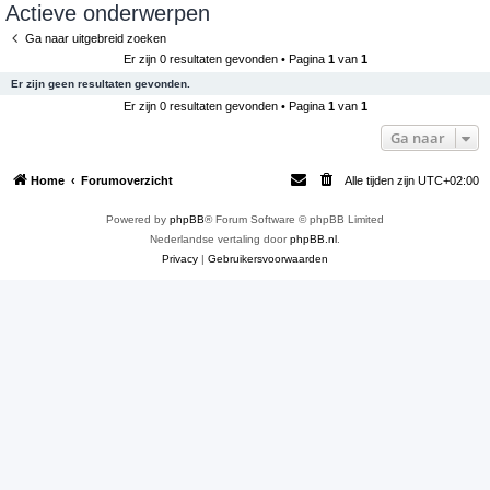
Actieve onderwerpen
e
Ga naar uitgebreid zoeken
k
Er zijn 0 resultaten gevonden • Pagina
1
van
1
Er zijn geen resultaten gevonden.
Er zijn 0 resultaten gevonden • Pagina
1
van
1
Ga naar
Home
Forumoverzicht
Alle tijden zijn
UTC+02:00
Powered by
phpBB
® Forum Software © phpBB Limited
Nederlandse vertaling door
phpBB.nl
.
Privacy
|
Gebruikersvoorwaarden