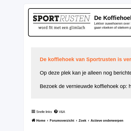
De Koffiehoe
Lekker ouwehoeren over h
gaan vloeken of stiekem 
De koffiehoek van Sportrusten is ver
Op deze plek kan je alleen nog bericht
Bezoek de vernieuwde koffiehoek op:
h
Snelle links
V&A
Home
Forumoverzicht
Zoek
Actieve onderwerpen