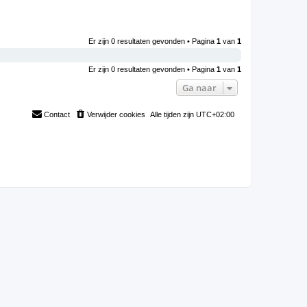
Er zijn 0 resultaten gevonden • Pagina
1
van
1
Er zijn 0 resultaten gevonden • Pagina
1
van
1
Ga naar
Contact
Verwijder cookies
Alle tijden zijn
UTC+02:00