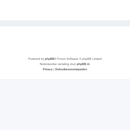
Powered by
phpBB
® Forum Software © phpBB Limited
Nederlandse vertaling door
phpBB.nl
.
Privacy
|
Gebruikersvoorwaarden